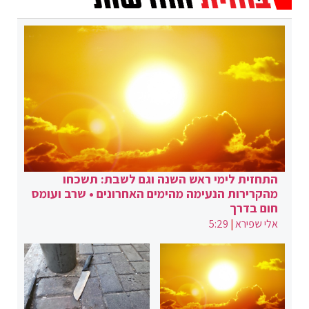
התחזית לימי ראש השנה וגם לשבת: תשכחו
מהקרירות הנעימה מהימים האחרונים • שרב ועומס
חום בדרך
אלי שפירא
|
5:29