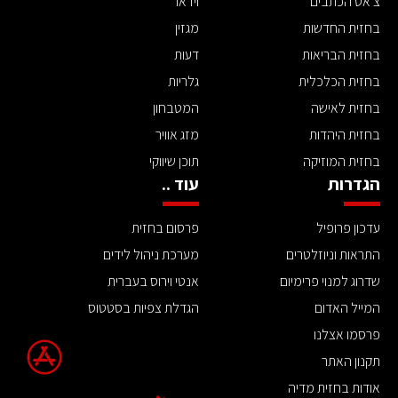
צ'אט הכתבים
וידאו
בחזית החדשות
מגזין
בחזית הבריאות
דעות
בחזית הכלכלית
גלריות
בחזית לאישה
המטבחון
בחזית היהדות
מזג אוויר
בחזית המוזיקה
תוכן שיווקי
הגדרות
עוד ..
עדכון פרופיל
פרסום בחזית
התראות וניוזלטרים
מערכת ניהול לידים
שדרוג למנוי פרימיום
אנטי וירוס בעברית
המייל האדום
הגדלת צפיות בסטטוס
פרסמו אצלנו
תקנון האתר
אודות בחזית מדיה