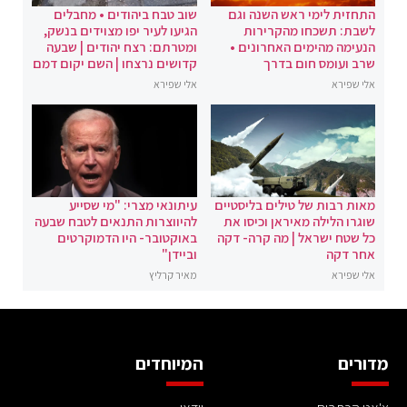
התחזית לימי ראש השנה וגם
שוב טבח ביהודים • מחבלים
לשבת: תשכחו מהקרירות
הגיעו לעיר יפו מצוידים בנשק,
הנעימה מהימים האחרונים •
ומטרתם: רצח יהודים | שבעה
שרב ועומס חום בדרך
קדושים נרצחו | השם יקום דמם
אלי שפירא
אלי שפירא
מאות רבות של טילים בליסטיים
עיתונאי מצרי: "מי שסייע
שוגרו הלילה מאיראן וכיסו את
להיווצרות התנאים לטבח שבעה
כל שטח ישראל | מה קרה- דקה
באוקטובר- היו הדמוקרטים
אחר דקה
וביידן"
אלי שפירא
מאיר קרליץ
מדורים
המיוחדים