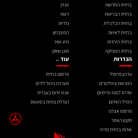
בחזית החדשות
מגזין
בחזית הבריאות
דעות
בחזית הכלכלית
גלריות
בחזית לאישה
המטבחון
בחזית היהדות
מזג אוויר
בחזית המוזיקה
תוכן שיווקי
הגדרות
עוד ..
עדכון פרופיל
פרסום בחזית
התראות וניוזלטרים
מערכת ניהול לידים
שדרוג למנוי פרימיום
אנטי וירוס בעברית
המייל האדום
הגדלת צפיות בסטטוס
פרסמו אצלנו
תקנון האתר
אודות בחזית מדיה