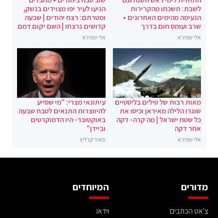
לשבת: תשכחו מהקרירות
הגיעו לעיר יפו מצוידים בנשק,
הנעימה מהימים האחרונים •
ומטרתם: רצח יהודים | שבעה
שרב ועומס חום בדרך
קדושים נרצחו | השם יקום דמם
אלי שפירא
אלי שפירא
מאות רבות של טילים בליסטיים
עיתונאי מצרי: "מי שסייע
שוגרו הלילה מאיראן וכיסו את
להיווצרות התנאים לטבח שבעה
כל שטח ישראל | מה קרה- דקה
באוקטובר- היו הדמוקרטים
אחר דקה
וביידן"
אלי שפירא
מאיר קרליץ
מדורים
המיוחדים
צ'אט הכתבים
וידאו