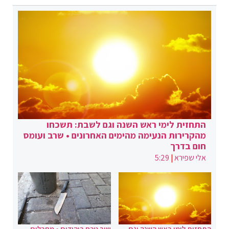
התחזית לימי ראש השנה וגם לשבת: תשכחו
מהקרירות הנעימה מהימים האחרונים • שרב ועומס
חום בדרך
אלי שפירא
|
5:29
התחזית לימי ראש השנה וגם
שוב טבח ביהודים • מחבלים