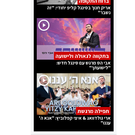
ברוח התקופה
אריק חנוך בסינגל קליפ יחודי: "זה
נשבר"
בתקווה לגאולה ולישועה
אבי הס מרגש עם סינגל חדש:
"לישועתך"
תפילה מרגשת
ארי גולדוואג & איצי קפלוביץ: "אנא ה'
עננו"