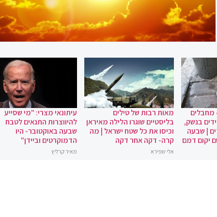
 מחבלים
מאות רבות של טילים
עיתונאי מצרי: "מי שסייע
ידים בנשק,
בליסטיים שוגרו הלילה מאיראן
להיווצרות התנאים לטבח
ם | שבעה
וכיסו את כל שטח ישראל | מה
שבעה באוקטובר- היו
ם יקום דמם
קרה- דקה אחר דקה
הדמוקרטים וביידן"
אלי שפירא
מאיר קרליץ