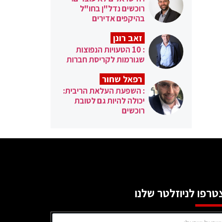
רוכשים נדל"ן בחו"ל
בהיקפים אדירים
זאב רונן
: 10 הטעויות הנפוצות
שגורמות לקריסת חברות
רפאל שחור
: השפעת העלאת הריבית:
יכולה להיות גם לטובת
רוכשים
טרפו לניוזלטר שלנו