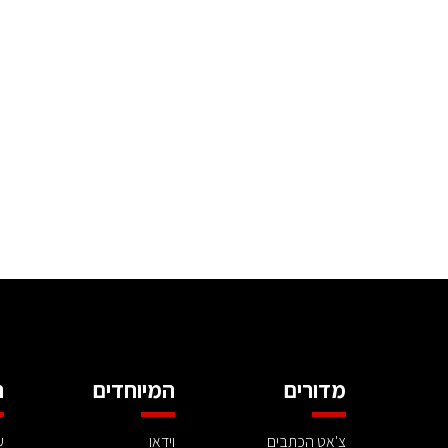
מדורים
המיוחדים
ה
צ'אט הכתבים
וידאו
ע