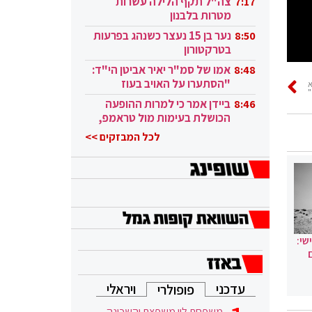
צה"ל תקף הלילה עשרות
7:17
מטרות בלבנון
נער בן 15 נעצר כשנהג בפרעות
8:50
בטרקטורון
אמו של סמ"ר יאיר אביטן הי"ד:
8:48
"הסתערו על האויב בעוז
"
ובגבורה"
ביידן אמר כי למרות ההופעה
8:46
הכושלת בעימות מול טראמפ,
הוא ממשיך
לכל המבזקים >>
שי:
עדכני
ויראלי
פופולרי
משפחת לוי משפצת והשכונה