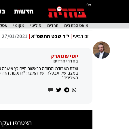
בס"ד
צ'אט הכתבים
חרדים
פוליטי
מקומי
עסקי
יום רביעי
י"ד שבט התשפ"א
27/01/2021
יוסי שטארק
בחדרי חרדים
ועדת העבודה והרווחה בראשות חיים כץ אישרה 
במצב של אבטלה. שר האוצר: "התקנות החדשות
השכירים"
הצטרפו ועקב