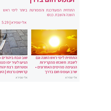
התחזית המעודכנת והמפורטת ביותר לימי ראש
השנה והשבת. כנסו
אלי שפירא
|
5:29
התחזית לימי ראש השנה וגם
שוב טבח ביהודים •
לשבת: תשכחו מהקרירות
הגיעו לעיר יפו מצו
הנעימה מהימים האחרונים •
ומטרתם: רצח יהודי
שרב ועומס חום בדרך
קדושים נרצחו | הש
אלי שפירא
אלי שפירא