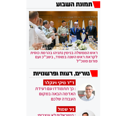
צילום:
קובי גדעון / לע"מ
ראש הממשלה בנימין נתניהו בהרמת כוסית
לקראת ראש השנה במוסד, בשב"כ ועם
פורום מטכ"ל
ד"ר מיקי וינקלר
: כך תתמודדו עם רעידת
האדמה הבאה במקום
העבודה שלכם
ניר שמול
: הישראלים לא עוצרים: