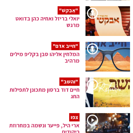
"אֲבַקֵּשׁ"
יואלי בריזל ואחיה כהן בדואט
מרגש
"חייב אדם"
המלחין אליהו סבן בקליפ מילים
מרהיב
"והשב"
חיים דוד ברסון מתכונן לתפילות
החג
צפו
ארי היל, פייער ונשמה במחרוזת
ריקודים