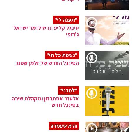
"תענה לי"
סינגל קליפ חדש לזמר ישראל
ג'רופי
"נשמת כל חי"
הסינגל החדש של זלמן שטוב
"למדני"
אלעזר אסתרזון ומקהלת שירה
בסינגל חדש
והיא שעמדה