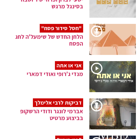
בסינגל מרגש
"חסל סידור פסח"
הלחן החדש של שימעל'ה לחג
הפסח
אני או אתה
מנדי ג'רופי ואודי דמארי
דביקות לרבי אלימלך
אברמי לונגר ודודי הרשקופ
בביצוע מרטיט