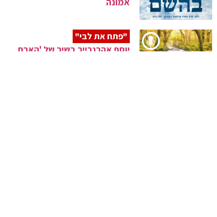
אמונה
"פתח את לבי"
יוסף אהרנרייך בשיר של 'הארת
הלב העליון'
"שביר"
אלי סלומון בשלושה אתרים ולב
שבור אחד
"מקיימי העולם"
עובדיה חממה עם פרויקט שישי
הרב קוק
איה