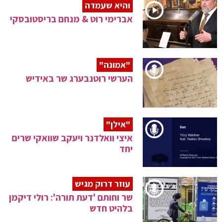
והיא שעמדה
אברימי רוט & מנחם בריסטובסקי
"אמונה"
הערשי רוטנבערג שר באידיש
"אילן"
איצי וואלדנר ויעקב שוואקי שרים
יחד
עוזר דרוק מגיש
שר וחותם 'דעת תורה': רולי דיקמן
בלהיט חדש