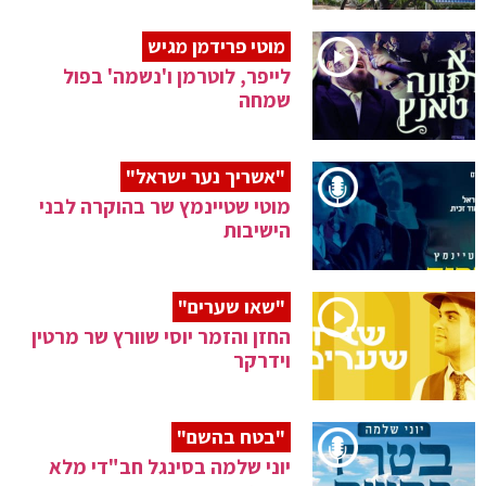
מוטי פרידמן מגיש
לייפר, לוטרמן ו'נשמה' בפול
שמחה
"אשריך נער ישראל"
מוטי שטיינמץ שר בהוקרה לבני
הישיבות
"שאו שערים"
החזן והזמר יוסי שוורץ שר מרטין
וידרקר
"בטח בהשם"
יוני שלמה בסינגל חב"די מלא