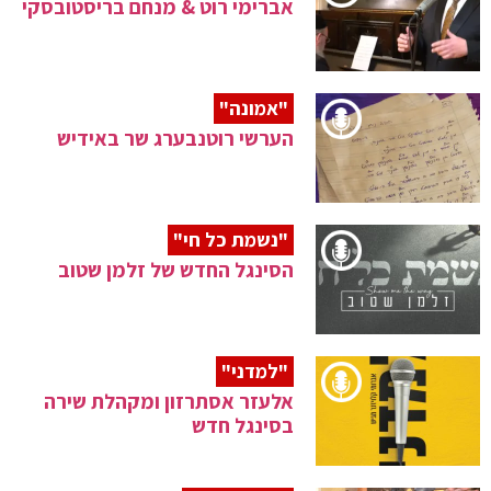
אברימי רוט & מנחם בריסטובסקי
"אמונה"
הערשי רוטנבערג שר באידיש
"נשמת כל חי"
הסינגל החדש של זלמן שטוב
"למדני"
אלעזר אסתרזון ומקהלת שירה
בסינגל חדש