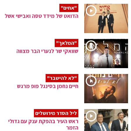
"אחים"
הדואט של מידד טסה ואבישי אשל
"המלאך"
שוואקי שר לנערי הבר מצווה
"לא להישבר"
חיים נחמן בסינגל פופ מרגש
ליל הסדר מירושלים
ראש העיר בהפקת ענק עם גדולי
הזמר