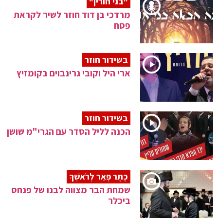
"בני חורין"
מרדכי בן דוד חוזר לשיר לקראת
פסח
בשידור חוזר
ארי היל וקובי גרינבוים בקומזיץ
בשידור חוזר
הכנה לליל הסדר עם הגרי"מ שושן
כֶּתֶר פְּאֵר לְרֹאשְׁךָ
שמחת הבר מצווה לבנו של פנחס
ביכלר