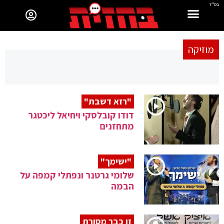
בס"ד
מוזיקה
"רזא דשבת"
דודו קובלסקי ויחיאל ליכטגר
מתחזנים
"ישימך"
שלומי גרטנר ונפתלי קמפה על
הבמה
זו כבר מסורת