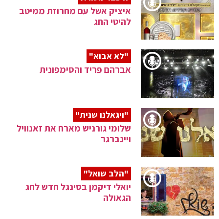
איציק אשל עם מחרוזת ממיטב
להיטי החג
"לא אבוא"
אברהם פריד והסימפונית
"ויגאלנו שנית"
שלומי גורניש מארח את זאנוויל
ויינברגר
"הלב שואל"
יואלי דיקמן בסינגל חדש לחג
הגאולה