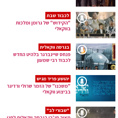
לכבוד שבת
"הקידוש" של גרומן ומלכות
בווקאלי
בגרסה ווקאלית
פנחס שיינברגר בלהיט החדש
לכבוד רבי שמעון
יהושע פריד מגיש
"משכנו" של הזמר שרולי ורדיגר
בביצוע ווקאלי
"שבורי לב"
מאיר חג'בי בגרסה ווקאלית לחנן