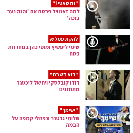
"זה טאטי?"
למה זאנוויל פרסם את 'והנה נער
בוכה'
להקת פמליא
שימי ליפשיץ ומוטי כהן במחרוזת
פסח
"רזא דשבת"
דודו קובלסקי ויחיאל ליכטגר
מתחזנים
"ישימך"
שלומי גרטנר ונפתלי קמפה על
הבמה