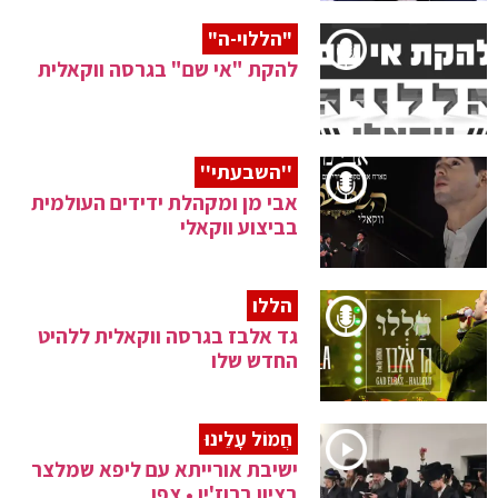
"הללוי-ה"
להקת "אי שם" בגרסה ווקאלית
''השבעתי''
אבי מן ומקהלת ידידים העולמית
בביצוע ווקאלי
הללו
גד אלבז בגרסה ווקאלית ללהיט
החדש שלו
חֲמוֹל עָלֵינוּ
ישיבת אורייתא עם ליפא שמלצר
בציון ברוז'ין • צפו