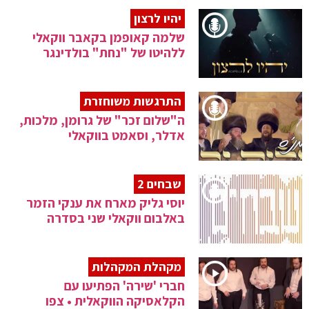
יהיו לרצון
שלמה קאופמן בקאבר ווקאלי
ללהיטו של "נחת" בולדינגר
התרגשות משוחזרת
ה"שלום זכר" של גרומן, מלכות,
אדלר, וסאמט בווקאלי
שבחים 2
יוסי גליק מארח את ענקי הזמר
באלבום ווקאלי שני בסדרה
מקהלת המקהלות
חברי 'שירה' הפתיעו עם
הקלאסיקה הווקאלית • צפו