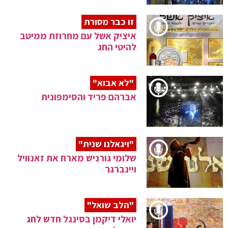
זו כבר מסורת
איציק אשל עם מחרוזת ממיטב
להיטי החג
"לא אבוא"
אברהם פריד והסימפונית
"ויגאלנו שנית"
שלומי גורניש מארח את זאנוויל
ויינברגר
"הלב שואל"
יואלי דיקמן בסינגל חדש לחג