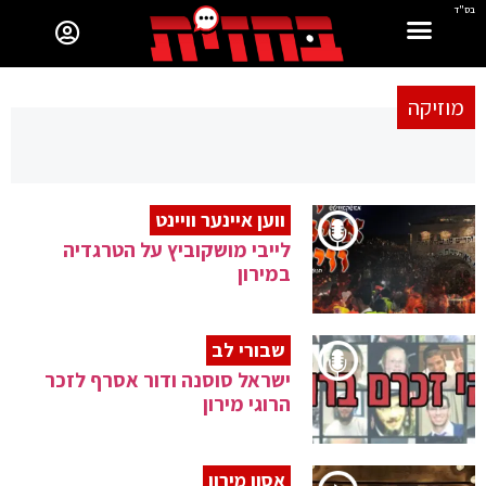
בס"ד
מוזיקה
ווען איינער וויינט
לייבי מושקוביץ על הטרגדיה
במירון
שבורי לב
ישראל סוסנה ודור אסרף לזכר
הרוגי מירון
אסון מירון