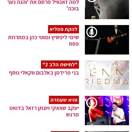
למה זאנוויל פרסם את 'והנה נער
בוכה'
להקת פמליא
שימי ליפשיץ ומוטי כהן במחרוזת
פסח
"לחישת הלב 2"
בני פרידמן באלבום ווקאלי נוסף
והיא שעמדה
יעקב שוואקי ויונתן רזאל בדואט
מרגש