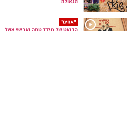
הגאולה
"אחים"
הדואט של מידד טסה ואבישי אשל
"המלאך"
שוואקי שר לנערי הבר מצווה
"לא להישבר"
חיים נחמן בסינגל פופ מרגש
ליל הסדר מירושלים