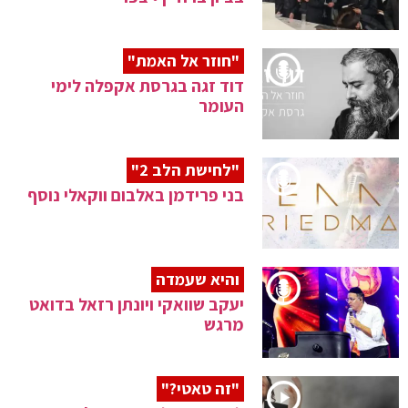
"חוזר אל האמת"
דוד זגה בגרסת אקפלה לימי
העומר
"לחישת הלב 2"
בני פרידמן באלבום ווקאלי נוסף
והיא שעמדה
יעקב שוואקי ויונתן רזאל בדואט
מרגש
"זה טאטי?"