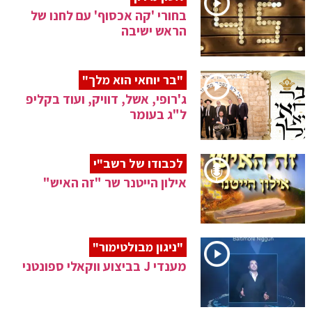
בחורי 'קה אכסוף' עם לחנו של
הראש ישיבה
"בר יוחאי הוא מלך"
ג'רופי, אשל, דוויק, ועוד בקליפ
ל"ג בעומר
לכבודו של רשב"י
אילון הייטנר שר "זה האיש"
"ניגון מבולטימור"
מענדי J בביצוע ווקאלי ספונטני