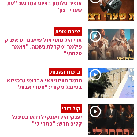
אופיר סלומון בפיוט המרגש: "עת
שערי רצון"
יצירת מופת
ארי היל מוטי ויזל שייע גרוס איציק
פילמר ומקהלת נשמה: "ויאמר
סלחתי"
בזכות האבות
הזמר הוויזניצאי אברומי גרמייזא
בסינגל מקורי: "חסדי אבות"
קול דודי
יענקי היל ויענקי לנדאו בסינגל
קליפ חדש: "פתחי לי"