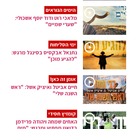
הימים הנוראים
מלאכי רוט ודוד יוסף אשכולי:
"שערי שמיים"
ימי הסליחות
נתנאל אבקסיס בסינגל מרגש:
"להגיע מוכן"
אומן זה כאן!
חיים אביטל ואיציק אשל: "ראש
השנה שלי"
קומזיץ חסידי
האחים שמחה ויהודה פרידמן
בדואט מפתיע ומרגש: "מים