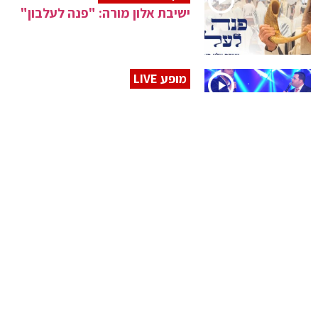
ישיבת אלון מורה: "פנה לעלבון"
מופע LIVE
שלום ברנהולץ ומוטי וייס שרים:
"אהבת תורה"
סינגל בכורה
אילון עמרם מרגש עם: "אם
ננעלו"
תחת החופה
יעקב ישראל בסינגל-קליפ מרגש
לכבוד חתונתו