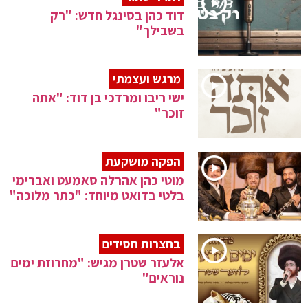
דוד כהן בסינגל חדש: "רק
בשבילך"
מרגש ועצמתי
ישי ריבו ומרדכי בן דוד: "אתה
זוכר"
הפקה מושקעת
מוטי כהן אהרלה סאמעט ואברימי
בלטי בדואט מיוחד: "כתר מלוכה"
בחצרות חסידים
אלעזר שטרן מגיש: "מחרוזת ימים
נוראים"