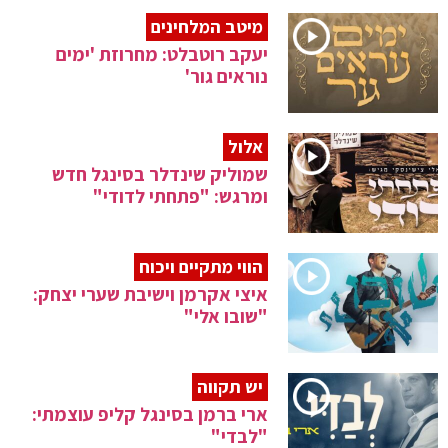
מיטב המלחינים
יעקב רוטבלט: מחרוזת 'ימים
נוראים גור'
אלול
שמוליק שינדלר בסינגל חדש
ומרגש: "פתחתי לדודי"
הווי מתקיים ויכוח
איצי אקרמן וישיבת שערי יצחק:
"שובו אלי"
יש תקווה
ארי ברמן בסינגל קליפ עוצמתי:
"לבדי"