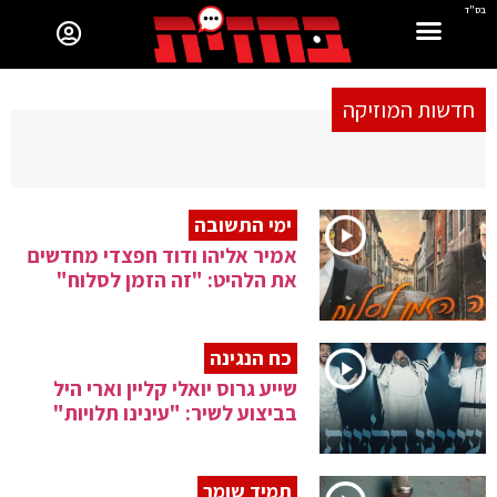
בס"ד
חדשות המוזיקה
ימי התשובה
אמיר אליהו ודוד חפצדי מחדשים
את הלהיט: "זה הזמן לסלוח"
כח הנגינה
שייע גרוס יואלי קליין וארי היל
בביצוע לשיר: "עינינו תלויות"
תמיד שומר