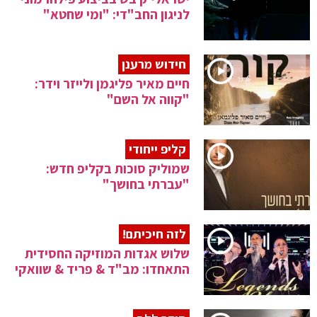
לניגון החב"די: "ומי שחטא"
חידוש מרענן
חיים מאיר פליגמן ולייזר וידר:
"קווה אל השם"
קליפ ייחודי
שמוליק סוכות בקליפ חדש:
"עברתי בחושך"
לזה חיכיתם!
שלוש אגדות המוזיקה החסידית
התאחדו: מב"ד & פריד & שוואקי