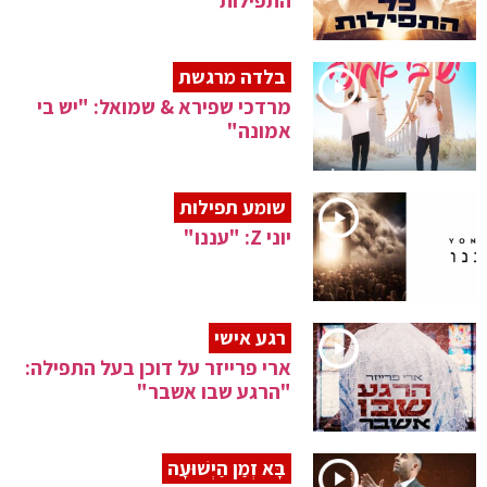
התפילות"
בלדה מרגשת
מרדכי שפירא & שמואל: "יש בי
אמונה"
שומע תפילות
יוני Z: "עננו"
רגע אישי
ארי פרייזר על דוכן בעל התפילה:
"הרגע שבו אשבר"
בָּא זְמַן הַיְשׁוּעָה