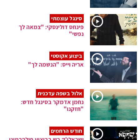
סינגל עוצמתי
פינחס דולינסקי: "צמאה לך
נפשי"
ביצוע אקוסטי
אריה וייס: "הנשמה לך"
אלול בשפה עדכנית
נחמן אדמקר בסינגל חדש:
"חזקנו"
חודש הרחמים
ישראלי'ק בש בביצוע פילהרמוני