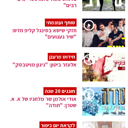
רבים"
סוחף ועוצמתי
חזקי שישא בסינגל קליפ חדש:
"שיר געגועים"
חידוש מרענן
אלעזר ביטון: "ניגון מויטבסק"
חוגגים 20 שנה
אודי אולמן שר מלחניו של א. א.
שטרן: "תודה"
לקראת יום כיפור