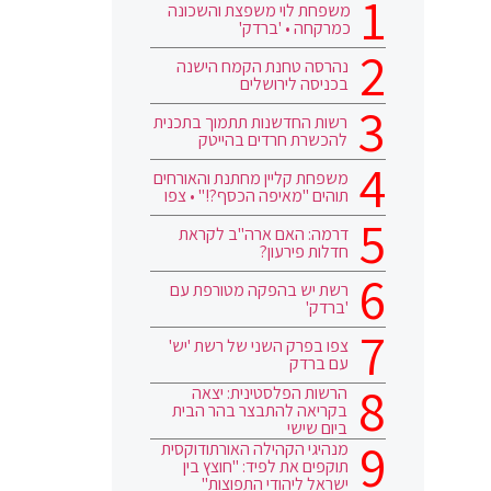
משפחת לוי משפצת והשכונה
כמרקחה • 'ברדק'
נהרסה טחנת הקמח הישנה
בכניסה לירושלים
רשות החדשנות תתמוך בתכנית
להכשרת חרדים בהייטק
משפחת קליין מחתנת והאורחים
תוהים "מאיפה הכסף?!" • צפו
דרמה: האם ארה"ב לקראת
חדלות פירעון?
רשת יש בהפקה מטורפת עם
'ברדק'
צפו בפרק השני של רשת 'יש'
עם ברדק
הרשות הפלסטינית: יצאה
בקריאה להתבצר בהר הבית
ביום שישי
מנהיגי הקהילה האורתודוקסית
תוקפים את לפיד: "חוצץ בין
ישראל ליהודי התפוצות"