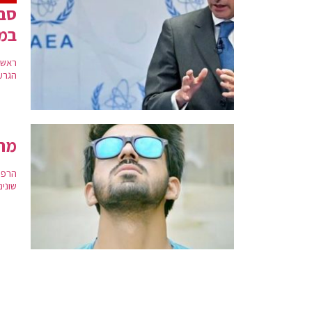
במת
ראש 
הגרע
מה 
הרפו
שוני