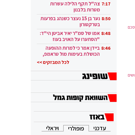
בקטאר"
צה"ל תקף הלילה עשרות
7:17
מטרות בלבנון
נער בן 15 נעצר כשנהג בפרעות
8:50
בטרקטורון
סכם
אמו של סמ"ר יאיר אביטן הי"ד:
8:48
"הסתערו על האויב בעוז
ובגבורה"
ביידן אמר כי למרות ההופעה
8:46
הכושלת בעימות מול טראמפ,
הוא ממשיך
לכל המבזקים >>
שים
עדכני
ויראלי
פופולרי