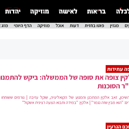
ם
מגזין
פוטו בחזית
דעות
אוכל
מוזיקה
הדף היומי
מזג א
ה עתידות
ין צופה את סופה של הממשלה: ביקש להתמנו
"ר הסוכנות
שיכון, זאב אלקין המתכנן והמנוע של הקואליציה, שוקל עזיבה | גורמים ששוחחו א
ם: "הוא מבין שזה נגמר" | אלקין: "במידה ותבוא הצעה רצינית אשקול"
ם הגרעין