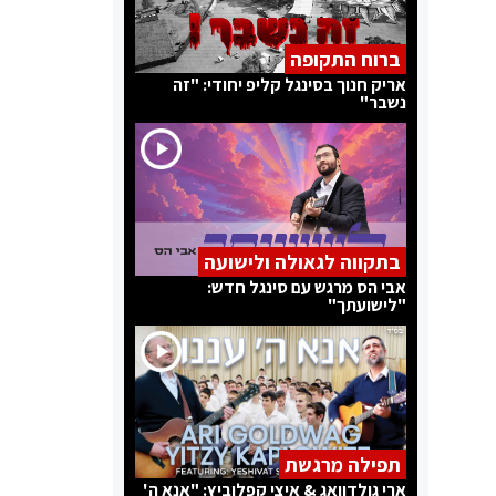
ברוח התקופה
אריק חנוך בסינגל קליפ יחודי: "זה
נשבר"
בתקווה לגאולה ולישועה
אבי הס מרגש עם סינגל חדש:
"לישועתך"
תפילה מרגשת
ארי גולדוואג & איצי קפלוביץ: "אנא ה'