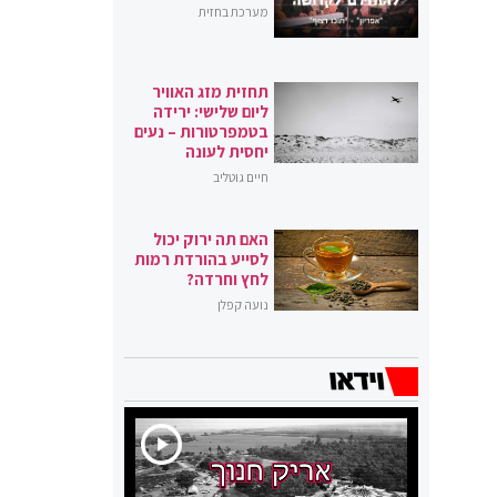
מערכת בחזית
תחזית מזג האוויר
ליום שלישי: ירידה
בטמפרטורות – נעים
יחסית לעונה
חיים גוטליב
האם תה ירוק יכול
לסייע בהורדת רמות
לחץ וחרדה?
נועה קפלן