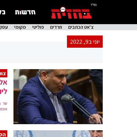
בס"ד
צ'אט הכתבים
חרדים
פוליטי
מקומי
עסקי
יוני ב9, 2022
צופ
אלק
ליו
שר ה
אומרי
הסכ