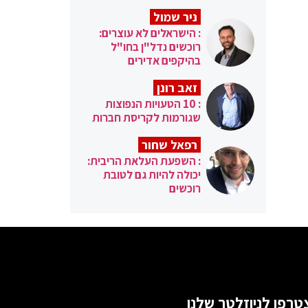
ניר שמול
: הישראלים לא עוצרים:
רוכשים נדל"ן בחו"ל
בהיקפים אדירים
זאב רונן
: 10 הטעויות הנפוצות
שגורמות לקריסת חברות
רפאל שחור
: השפעת העלאת הריבית:
יכולה להיות גם לטובת
רוכשים
טרפו לניוזלטר שלנו