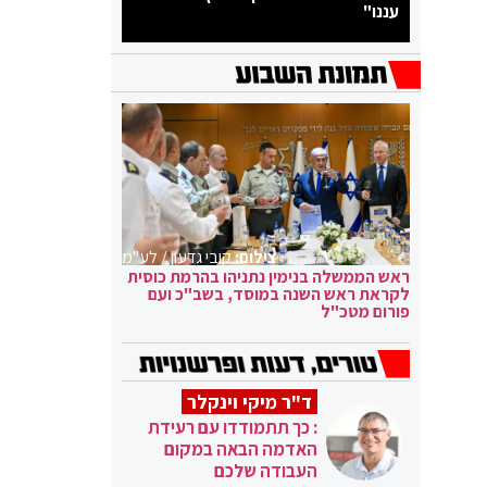
עננו"
צילום:
קובי גדעון / לע"מ
ראש הממשלה בנימין נתניהו בהרמת כוסית
לקראת ראש השנה במוסד, בשב"כ ועם
פורום מטכ"ל
ד"ר מיקי וינקלר
: כך תתמודדו עם רעידת
האדמה הבאה במקום
העבודה שלכם