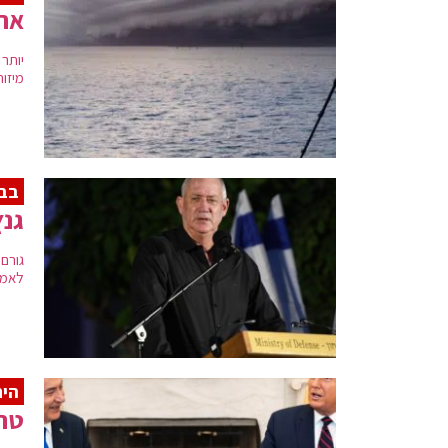
ארה"ב: 70 הר
מיזור
בבי
גנץ
גורם
לאמר
היח
טרא