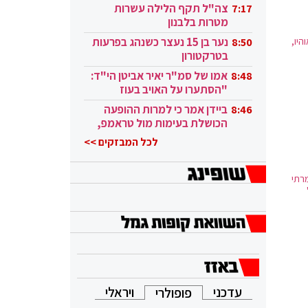
בקטאר"
צה"ל תקף הלילה עשרות
7:17
מטרות בלבנון
היו,
נער בן 15 נעצר כשנהג בפרעות
8:50
בטרקטורון
אמו של סמ"ר יאיר אביטן הי"ד:
8:48
"הסתערו על האויב בעוז
ובגבורה"
ביידן אמר כי למרות ההופעה
8:46
הכושלת בעימות מול טראמפ,
הוא ממשיך
לכל המבזקים >>
רתי
עדכני
ויראלי
פופולרי