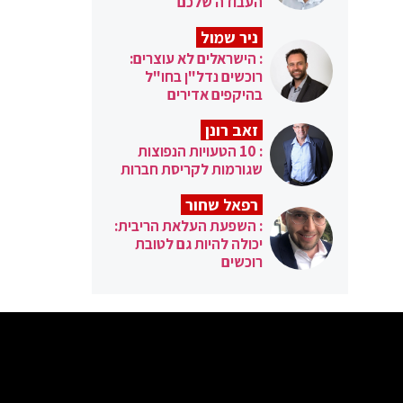
העבודה שלכם
ניר שמול
: הישראלים לא עוצרים:
רוכשים נדל"ן בחו"ל
בהיקפים אדירים
זאב רונן
: 10 הטעויות הנפוצות
שגורמות לקריסת חברות
רפאל שחור
: השפעת העלאת הריבית:
יכולה להיות גם לטובת
רוכשים