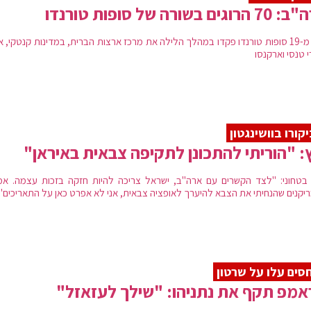
וגים בשורה של סופות טורנדו
יותר מ-19 סופות טורנדו פקדו במהלך הלילה את מרכז ארצות הברית, במדינות קנטקי, או
י טנסי וארקנסו
קורו בוושינגטון
: "הוריתי להתכונן לתקיפה צבאית באיראן"
 בטחוני: "לצד הקשרים עם ארה"ב, ישראל צריכה להיות חזקה בזכות עצמה. אמ
יקנים שהנחיתי את הצבא להיערך לאופציה צבאית, אני לא אפרט כאן על התאריכים"
סים עלו על שרטון
מפ תקף את נתניהו: "שילך לעזאזל"