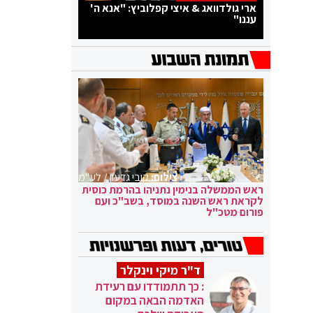
ארי גולדוואג & איצי קפלוביץ: "אנא ה'
עננו"
צילום:
קובי גדעון / לע"מ
ראש הממשלה בנימין נתניהו בהרמת כוסית
לקראת ראש השנה במוסד, בשב"כ ועם
פורום מטכ"ל
ד"ר מיקי וינקלר
: כך תתמודדו עם רעידת
האדמה הבאה במקום