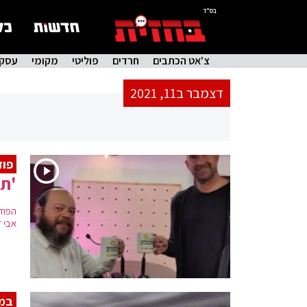
בס"ד
צ'אט הכתבים
חרדים
פוליטי
מקומי
עסקי
דצמבר ב11, 2021
פוד
'תא
הפוד
אבי ז
במ