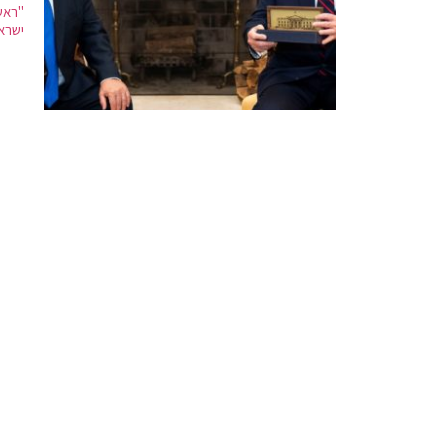
"ראש
ישרא