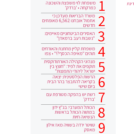
משפחת לוי משפצת והשכונה
ינת
כמרקחה • 'ברדק'
משרד הבריאות מעדכן כי
אתמול אובחנו 6,562 מאומתים
חדשים
האסירים הביטחוניים מאיימים:
"נשבות רעב ברמאדן"
משפחת קליין מחתנת והאורחים
תוהים "מאיפה הכסף?!" • צפו
מנהיגי הקהילה האורתודוקסית
תוקפים את לפיד: "חוצץ בין
ישראל ליהודי התפוצות"
הרשות הפלסטינית: יצאה
בקריאה להתבצר בהר הבית
ביום שישי
רשת יש בהפקה מטורפת עם
'ברדק'
הכותל המערבי: בג"ץ ידון
במתווה הכותל בראשות
הנשיאה חיות
טוויטר ירדה בשוויה מאז אילון
מאסק