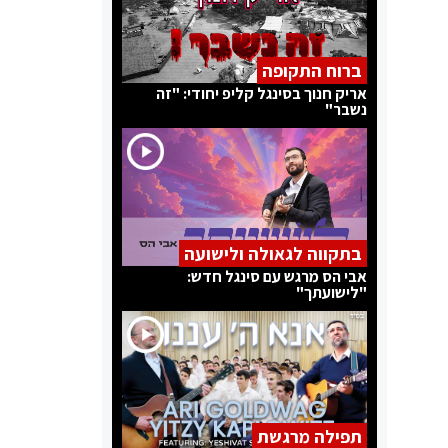
ברוח התקופה
אריק חנוך בסינגל קליפ יחודי: "זה
נשבר"
בתקווה לגאולה ולישועה
אבי הס מרגש עם סינגל חדש:
"לישועתך"
תפילה מרגשת