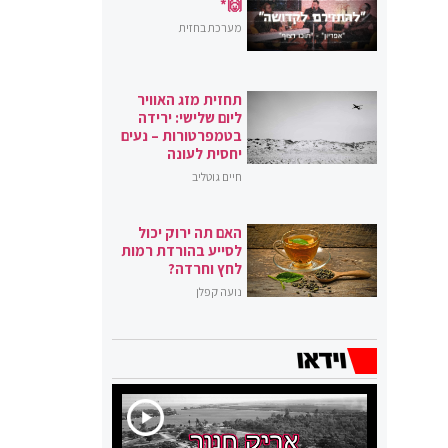
🙌*
מערכת בחזית
תחזית מזג האוויר
ליום שלישי: ירידה
בטמפרטורות – נעים
יחסית לעונה
חיים גוטליב
האם תה ירוק יכול
לסייע בהורדת רמות
לחץ וחרדה?
נועה קפלן