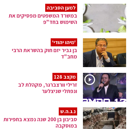
למען הסביבה
במשרד המשפטים מפסיקים את
השימוש בחד"פ
'מיהו יהודי'
בן גביר יזם חוק בהשראת הרבי
מחב"ד
מקצב 128
זרילי וורצברגר, מקהלת לב
ונפתלי שניצלער
נ.ג.ה.ש
סביבון בן 200 שנה נמצא בחפירות
במוסקבה