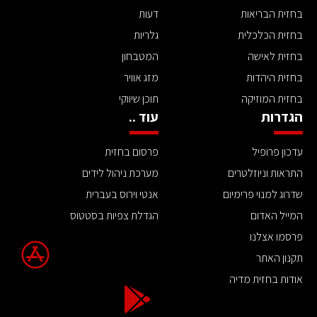
בחזית הבריאות
דעות
בחזית הכלכלית
גלריות
בחזית לאישה
המטבחון
בחזית היהדות
מזג אוויר
בחזית המוזיקה
תוכן שיווקי
הגדרות
עוד ..
עדכון פרופיל
פרסום בחזית
התראות וניוזלטרים
מערכת ניהול לידים
שדרוג למנוי פרימיום
אנטי וירוס בעברית
המייל האדום
הגדלת צפיות בסטטוס
פרסמו אצלנו
תקנון האתר
אודות בחזית מדיה