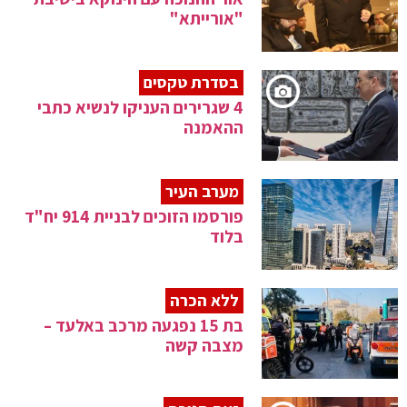
"אורייתא"
בסדרת טקסים
4 שגרירים העניקו לנשיא כתבי
ההאמנה
מערב העיר
פורסמו הזוכים לבניית 914 יח"ד
בלוד
ללא הכרה
בת 15 נפגעה מרכב באלעד –
מצבה קשה