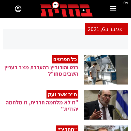
בס"ד
דצמבר ב6, 2021
כל הפרטים
בנט והורוביץ בהערכת מצב בעניין
השבים מחו"ל
ח"כ אשר זעק
"זו לא מלחמה חרדית, זו מלחמה
יהודית"
"תחקיר"