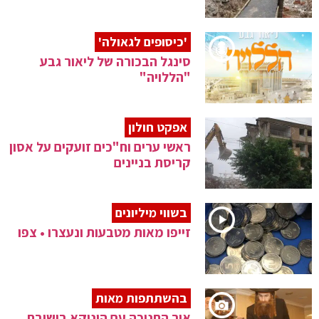
'כיסופים לגאולה'
סינגל הבכורה של ליאור גבע
"הללויה"
אפקט חולון
ראשי ערים וח"כים זועקים על אסון
קריסת בניינים
בשווי מיליונים
זייפו מאות מטבעות ונעצרו • צפו
בהשתתפות מאות
אור החנוכה עם הינוקא בישיבת