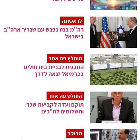
לראשונה
רה"מ בנט נפגש עם שגריר ארה"ב
בישראל
הומלץ פה אחד
התכנית לבניית בית חולים
בכרמיאל יצאה לדרך
הוחלט פה אחד
תוקם ועדה לקביעת שכר
ותשלומים לח"כים
הבוקר