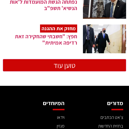
נפתחה הגשת המועמדות ל'אות
הנשיא' תשפ"ב
מחזק את ההגנה
חפץ: "חשבתי שהחקירה זאת
רדיפה אמיתית"
טוען עוד
מדורים
המיוחדים
צ'אט הכתבים
וידאו
בחזית החדשות
מגזין