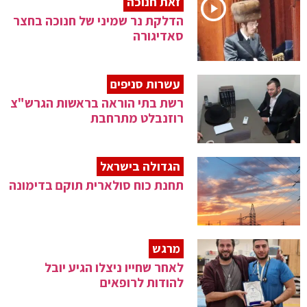
זאת חנוכה
הדלקת נר שמיני של חנוכה בחצר
סאדיגורה
עשרות סניפים
רשת בתי הוראה בראשות הגרש"צ
רוזנבלט מתרחבת
הגדולה בישראל
תחנת כוח סולארית תוקם בדימונה
מרגש
לאחר שחייו ניצלו הגיע יובל
להודות לרופאים