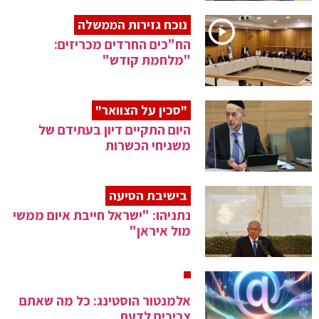
נוכח גזירות הממשלה
הח"כים החרדים מכריזים:
"מלחמת קודש"
"סכין על הצוואר"
היום התקיים דיון בעתידם של
משגיחי הכשרות
בישיבת הסיעה
נתניהו: "ישראל חייבת איום ממשי
מול איראן"
אלמנטור הוסטינג: כל מה שאתם
צריכים לדעת