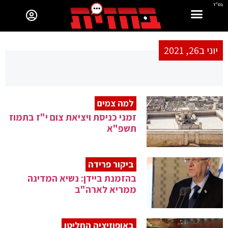
בס"ד
יוני ב26, 2021
למה צמים
זמני כניסת ויציאת צום י"ז בתמוז
תשפ"א
ביקור פרידה
בהזמנת ביידן: נשיא המדינה
ממריא לארה"ב
באופוזיציה החליטו