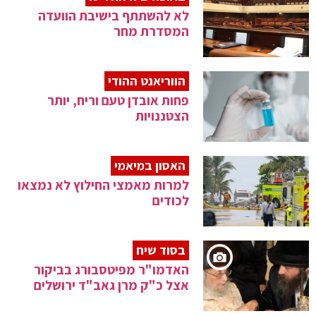
לא להשתתף בישיבת הוועדה
המסדרת מחר
הווריאנט ההודי
פחות אובדן טעם וריח, יותר
הצטננויות
האסון במיאמי
למרות מאמצי החילוץ לא נמצאו
לכודים
בסוד שיח
האדמו"ר מפיטסבורג בביקור
אצל כ"ק מרן גאב"ד ירושלים