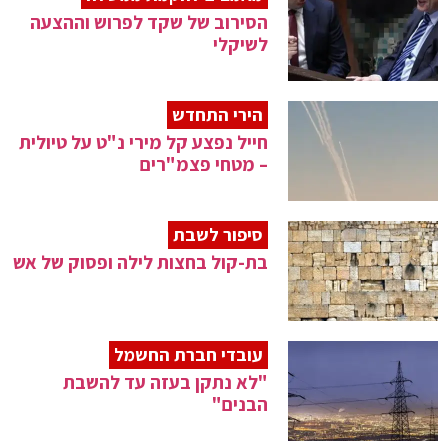
הסירוב של שקד לפרוש וההצעה
לשיקלי
הירי התחדש
חייל נפצע קל מירי נ"ט על טיולית
– מטחי פצמ"רים
סיפור לשבת
בת-קול בחצות לילה ופסוק של אש
עובדי חברת החשמל
"לא נתקן בעזה עד להשבת
הבנים"