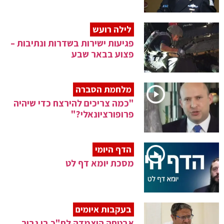
לילה רועש
פגיעות ישירות בשדרות ונתיבות –
פצוע בבאר שבע
מלחמת הסברה
"כמה צריכים להירצח כדי שיהיה
פרופורציונאלי?"
הדף היומי
מסכת יומא דף לט
בעקבות איומים
אבטחה הוצמדה לח"כ בן גביר