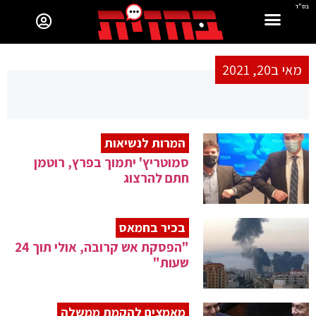
בס"ד
מאי ב20, 2021
המרות לנשיאות
סמוטריץ' יתמוך בפרץ, רוטמן
חתם להרצוג
בכיר בחמאס
"הפסקת אש קרובה, אולי תוך 24
שעות"
מאמצים להקמת ממשלה