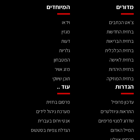
מדורים
המיוחדים
צ'אט הכתבים
וידאו
בחזית החדשות
מגזין
בחזית הבריאות
דעות
בחזית הכלכלית
גלריות
בחזית לאישה
המטבחון
בחזית היהדות
מזג אוויר
בחזית המוזיקה
תוכן שיווקי
הגדרות
עוד ..
עדכון פרופיל
פרסום בחזית
התראות וניוזלטרים
מערכת ניהול לידים
שדרוג למנוי פרימיום
אנטי וירוס בעברית
המייל האדום
הגדלת צפיות בסטטוס
פרסמו אצלנו