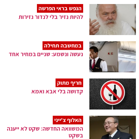
הנפש בראי הפרשה
להיות נזיר בלי לנדור נזירות
במחשבה תחילה
נעשה ונשמע: שניים במחיר אחד
חריף מתוק
קדושה בלי אבא ואמא
האלוף צ'ייני
המשוואה החדשה: שקט לא ייענה
בשקט