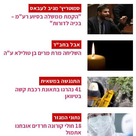
סמוטריץ' מגיב לעבאס
"הקמת ממשלה בסיוע רע"מ –
בכיה לדורות"
אבל בחב"ד
השליחה מרת מרים בן טולילא ע"ה
התנגשה במשאית
41 נהרגו בתאונת רכבת קשה
בטיוואן
נתוני המגזר
18 חולי קורונה חרדים אובחנו
אתמול