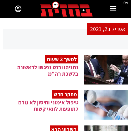
בס"ד
אפריל ב2, 2021
למשך 3 שעות
נתניהו ובנט נפגשו לראשונה
בלשכת רה"מ
מחקר חדש
טיפול אימוני וחיסון לא גורם
לתופעות לוואי קשות
בשבוע הבא