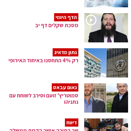
הדף היומי
מסכת שקלים דף יב
נתון מדאיג
רק 4% התחסנו באיחוד האירופי
נאום עבאס
סמוטריץ' זועם וסירב לשוחח עם
נתניהו
דיווח
שר התורה אישר הקמת ממשלה