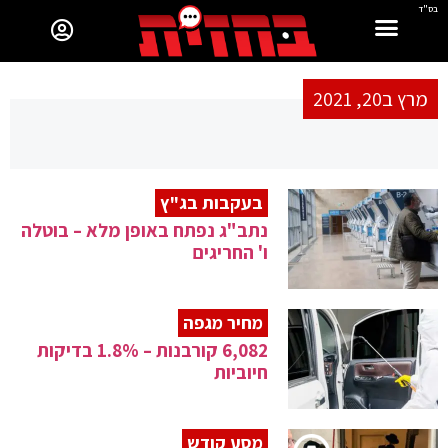
בס"ד
מרץ ב20, 2021
בעקבות בג"ץ
נתב"ג נפתח באופן מלא – בוטלה
ו' החריגים
מחיר מגפה
6,082 קורבנות – 1.8% בדיקות
חיוביות
מסע קודש