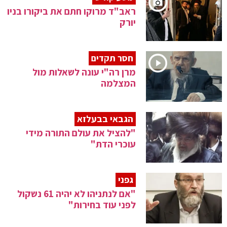
ראב"ד מרוקו חתם את ביקורו בניו
יורק
חסר תקדים
מרן רה"י עונה לשאלות מול
המצלמה
הגבאי בבעלזא
"להציל את עולם התורה מידי
עוכרי הדת"
גפני
"אם לנתניהו לא יהיה 61 נשקול
לפני עוד בחירות"