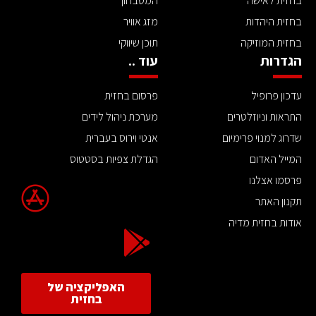
בחזית לאישה
המטבחון
בחזית היהדות
מזג אוויר
בחזית המוזיקה
תוכן שיווקי
הגדרות
עוד ..
עדכון פרופיל
פרסום בחזית
התראות וניוזלטרים
מערכת ניהול לידים
שדרוג למנוי פרימיום
אנטי וירוס בעברית
המייל האדום
הגדלת צפיות בסטטוס
פרסמו אצלנו
תקנון האתר
אודות בחזית מדיה
האפליקציה של
בחזית