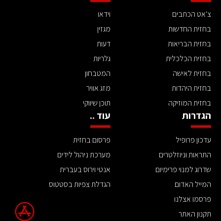
צ'אט הכתבים
וידאו
בחזית החדשות
מגזין
בחזית הבריאות
דעות
בחזית הכלכלית
גלריות
בחזית לאישה
המטבחון
בחזית היהדות
מזג אוויר
בחזית המוזיקה
תוכן שיווקי
הגדרות
עוד ..
עדכון פרופיל
פרסום בחזית
התראות וניוזלטרים
מערכת ניהול לידים
שדרוג למנוי פרימיום
אנטי וירוס בעברית
המייל האדום
הגדלת צפיות בסטטוס
פרסמו אצלנו
תקנון האתר