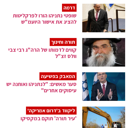
דרמה
שופטי נתניהו הורו לפרקליטות
להציג את אישור היועמ"ש
תורה וחינוך
קווים לדמותו של הרה"ג רבי צבי
וולס זצ"ל
המאבק בפשיעה
סער מאשים: "לנתניהו ואוחנה יש
עיסוקים אחרים"
ליקווד ב'דרום אמריקה'
'עיר תורה' תוקם במקסיקו