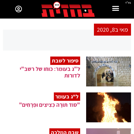
בס"ד
מאי ב8, 2020
סיפור לשבת
ל"ג בעומר: כוחו של רשב"י
לדורות
ל"ג בעומר
"סוֹד תּוֹרָה כְּצִיצִים וּפְרָחִים"
שבת המלכה