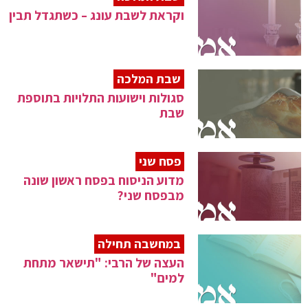
וקראת לשבת עונג – כשתגדל תבין
שבת המלכה
סגולות וישועות התלויות בתוספת
שבת
פסח שני
מדוע הניסוח בפסח ראשון שונה
מבפסח שני?
במחשבה תחילה
העצה של הרבי: "תישאר מתחת
למים"