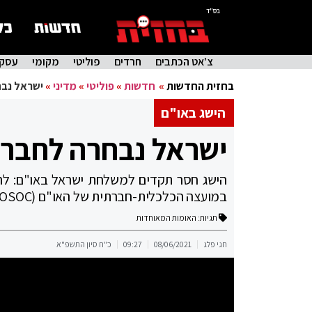
בס"ד
צ'אט הכתבים
חרדים
פוליטי
מקומי
עסקי
בחזית החדשות
»
חדשות
»
פוליטי
»
מדיני
»
ישראל נבחרה
הישג באו"ם
ישראל נבחרה לחברה ב-OC
הישג חסר תקדים למשלחת ישראל באו"ם: לר
במועצה הכלכלית-חברתית של האו"ם (ECOSOC) ברוב של 153 מדינות
תגיות:
האומות המאוחדות
חגי פלג
08/06/2021
09:27
כ"ח סיון התשפ"א