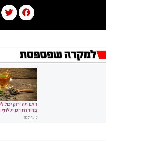
האם תה ירוק יכול לס
בהורדת רמות לחץ 
נועה קפלן