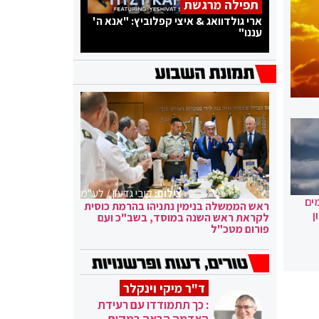
תפילה מרגשת
ארי גולדוואג & איצי קפלוביץ: "אנא ה'
עננו"
צילום:
קובי גדעון / לע"מ
ים
ראש הממשלה בנימין נתניהו בהרמת כוסית
ן
לקראת ראש השנה במוסד, בשב"כ ועם
פורום מטכ"ל
ד"ר מיקי וינקלר
: כך תתמודדו עם רעידת
האדמה הבאה במקום