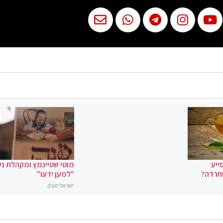
ייע
מוטי שטיינמץ ומקהלת נ
וחרדה?
"למען ידעו"
ישראל מונק