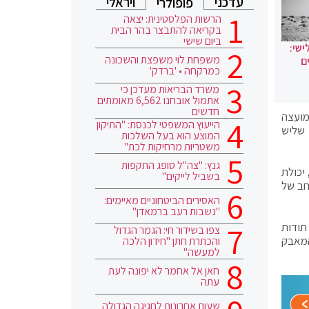
עדכני
ויראלי
פופולרי
הרשות הפלסטינית: יצאה
בקריאה להתבצר בהר הבית
ביום שישי
ישי:
משפחת לוי משפצת והשכונה
ם
כמרקחה • 'ברדק'
משרד הבריאות מעדכן כי
אתמול אובחנו 6,562 מאומתים
חדשים
מועצה
הייעוץ המשפטי לכנסת: "התיקון
שני שליש
המוצע הוא בעל השלכות
משטריות מרחיקות לכת"
גנץ: "צה"ל סופג התקפות
יכולת
בשביל לייקים"
חב של
האסירים הביטחוניים מאיימים:
"נשבות רעב ברמאדן"
תודות
צפו בשידור חי: הגמר הגדול
המאבק
והכתרת חתן "חידון הלכה
למעשה"
חאן אל אחמר לא יפונה לעת
עתה
שעות אחרונות לחגיגה הגדולה