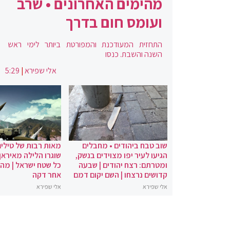
מהימים האחרונים • שרב
ועומס חום בדרך
התחזית המעודכנת והמפורטת ביותר לימי ראש
השנה והשבת. כנסו
אלי שפירא
|
5:29
שוב טבח ביהודים • מחבלים
מאות רבות של טילים
הגיעו לעיר יפו מצוידים בנשק,
שוגרו הלילה מאיראן 
ומטרתם: רצח יהודים | שבעה
כל שטח ישראל | מה
קדושים נרצחו | השם יקום דמם
אחר דקה
אלי שפירא
אלי שפירא