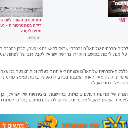
 🙌*
תחזית מזג האוויר ליום של
ירידה בטמפרטורות – נעי
יחסית לעונה
חיים גוטליב
לכלית-חברתית של האו"ם נבחרה ישראל לראשונה אי פעם, לכהן כחברה ב
 לאחר שזכתה לתמיכה מ-153 מדינות. על מנת לזכות במושב היוקרתי נדרשה ישראל לקבל רוב של לפחות 
כלכלית-חברתית של האו"ם ומעתה היא תהיה בעלת זכות הצבעה במועצה, 
יתוי מדיני קשה מאד לאחר המבצע בעזה, התאפשר בזכות מאמץ מדיני נר
 ישראל ברחבי העולם.
כרה של מדינות העולם ביכולות, בחדשנות וביצירתיות של ישראל, וכן 
אומית. אמשיך להוביל את מדינת ישראל להישגים נוספים באו"ם, למרות 