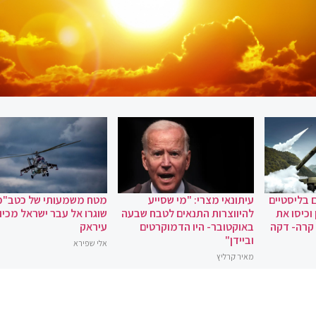
 בליסטיים
עיתונאי מצרי: "מי שסייע
מטח משמעותי של כטב"מ
וכיסו את
להיווצרות התנאים לטבח שבעה
שוגרו אל עבר ישראל מכיוו
 קרה- דקה
באוקטובר- היו הדמוקרטים
עיראק
וביידן"
אלי שפירא
מאיר קרליץ