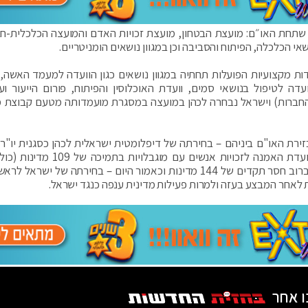
שתחת האו״ם: מועצת הבטחון, מועצת זכויות האדם והמועצה הכלכלית-ח
 ועדות מקצועיות הפועלות תחתיה במגוון נושאים כגון הוועדה למעמד האשה,
ה לטיפול בנושאי סמים, וועדת האוכלוסין והפיתוח, פורום הייעור ועו
רק 54 מדינות (מתוך 193 המדינות החברות) וישראל נבחרה לכהן במועצה במסגרת מועמדותה מטעם קבוצת
רת האו"ם ביניהם – בחירתה של דיפלומטית ישראלית לכהן כסגנית יו"ר 
המשפט, בחירתה של אודליה פיטוסי לכהן במושב בוועדת האמנה לזכויות אנשים עם מו
ממדינות ערב), אימוץ החלטה לעידוד יזמות וחדשנות ברוב חסר תקדים של 144 מדינות וכאמור היום – בחירתה של יש
לאחר המבצע בעזה ולמרות פעילות מדינית ענפה כנגד ישראל.
ו אחר