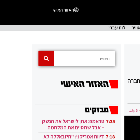
האזור האישי
וויר
לוח עברי
חברה
עקוב
טראמפ: אתן לישראל את הנשק
7:35
– אבל שתסיים את המלחמה
בעזה
דיווח אמריקני: "חיזבאללה לא
7:18