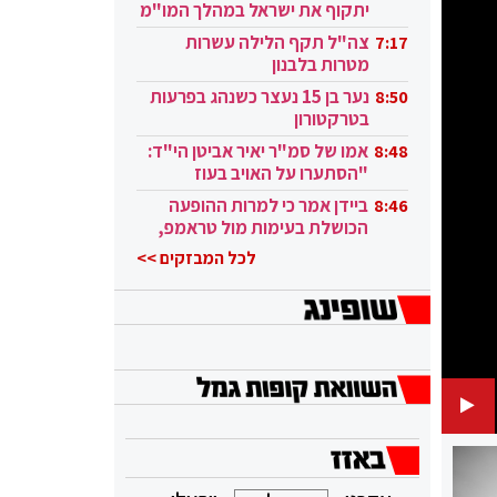
יתקוף את ישראל במהלך המו"מ
בקטאר"
צה"ל תקף הלילה עשרות
7:17
מטרות בלבנון
נער בן 15 נעצר כשנהג בפרעות
8:50
בטרקטורון
אמו של סמ"ר יאיר אביטן הי"ד:
8:48
"הסתערו על האויב בעוז
ובגבורה"
ביידן אמר כי למרות ההופעה
8:46
הכושלת בעימות מול טראמפ,
הוא ממשיך
לכל המבזקים >>