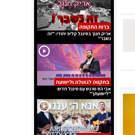
ברוח התקופה
אריק חנוך בסינגל קליפ יחודי: "זה
נשבר"
בתקווה לגאולה ולישועה
אבי הס מרגש עם סינגל חדש:
"לישועתך"