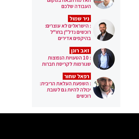
העבודה שלכם
ניר שמול
: הישראלים לא עוצרים:
רוכשים נדל"ן בחו"ל
בהיקפים אדירים
זאב רונן
: 10 הטעויות הנפוצות
שגורמות לקריסת חברות
רפאל שחור
: השפעת העלאת הריבית:
יכולה להיות גם לטובת
רוכשים