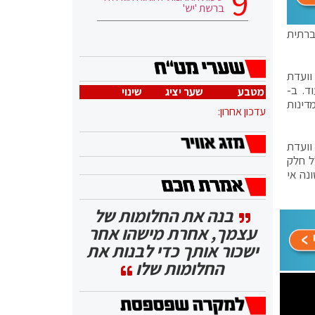
ברשת 'יש'
ברתית
 וועדת
ד. ב-
מטבע
שער יציג
שינוי
 מדינות
עדכון אחרון:
וועדת
גבלויות בתמיכה של 109 מדינות (כולל חלק
ראל לראשונה אי
בנה את החלומות של
עצמך, אחרת מישהו אחר
ישכור אותך כדי לבנות את
החלומות שלו