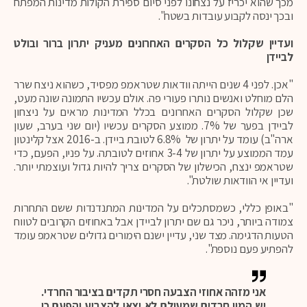
מכך שהוא יכריז על נצחונו לפני סיום ספירת הקולות מדינות המפתח
ובכך ינסה לקבוע עובדות בשטח".
ועדיין שקלול כל הסקרים האחרונים מעניק יתרון ברור ובולט
לביידן
"אכן. לפני 4 שנים הייתה וודאות שטראמפ מפסיד, כשהוא ניצח שרר
הלם מוחלט ואנשים נותרו פעורי פה. אולם עכשיו התמונה שונה מעט,
שכן שקלול הסקרים האחרונים בכלל המדינות מראים על ניצחון
לביידן בפער של 7%. ממוצע הסקרים עכשיו (יום שני בערב, שעון
ארה"ב) עומד על יתרון של 6.8% לטובת ביידן. ב-2016 אצל קלינטון
עמד הממוצע על יתרון של 3-4 אחוזים לטובתה. על פניו, הפעם, כדי
שטראמפ ינצח, הכישלון של הסקרים צריך להיות גדול ועוצמתי יותר.
ועדיין אי הוודאות שולטת".
"באופן כללי, כשמסתכלים על המדינות המתנדנדות ששם התחרות
צמודה ביותר, ניכר גם שם יתרון לביידן אבל באחוזים הקרובים לטווח
הטעות הדגימה. מצד שני, עדיין ישנם הימורים גדולים שטראמפ עומד
להפתיע פעם נוספת".
אני מזהה אחוזי הצבעה חסרי תקדים בציבור החרדי.
יש המון חרדים שמעולם לא יצאו להצביע והפעם כן