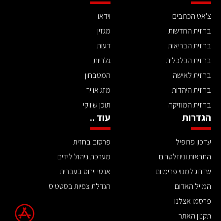
צ'אט הכתבים
וידאו
בחזית החדשות
מגזין
בחזית הבריאות
דעות
בחזית הכלכלית
גלריות
בחזית לאישה
המטבחון
בחזית היהדות
מזג אוויר
בחזית המוזיקה
תוכן שיווקי
הגדרות
עוד ..
עדכון פרופיל
פרסום בחזית
התראות וניוזלטרים
מערכת ניהול לידים
שדרוג למנוי פרימיום
אנטי וירוס בעברית
המייל האדום
הגדלת צפיות בסטטוס
פרסמו אצלנו
תקנון האתר