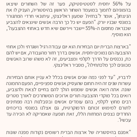
על 56% יחסית לסטטיסטיקה, פער זה של השחורים שיצאו
בהמוניהם לתמוך במועמד השחור הראשון בהיסטוריה, העניק לו את
הניצחון", אומר ל'בחזית' שמעון ראלינצקי, עיתונאי חרדי המתגורר
במונסי שבניו יורק. "הפעם יש כל כך הרבה אנשים שיוצאים להצביע
שכנראה מחסום ה-55% יישבר ויירשם שיא חדש באחוזי ההצבעה",
הוא מוסיף.
"בארצות הברית יום הבחירות הוא יום עבודה רגיל ושגרתי ולכן אחוזי
ההצבעה הם נמוכים יחסית. אנשים בדרך חזור מהעבודה, אם יש להם
כח, נכנסים על הדרך לקלפי ומצביעים, זה לא משהו שרוב האנשים
מכוונים לכך מלכתחילה", מסביר ראלינצקי.
לדבריו, "עד לפני כמה שנים אנשים בכלל לא עניין אותם הבחירות.
עשרות שנים זה היה תחום שהעסיק אנשים ספציפיים, הפעם התמונה
שונה. אתה רואה אנשים שממש הולך להם בחיים לצאת ולהצביע,
רואים בכל מוקדי ההצבעה תורים ארוכים המשתרכים לאורך מטרים
רבים מחוץ לקלפי, בהם עומדים אנשים ובסבלנות רבה ממתינים
לתורם למימוש זכותם הדמוקרטית, גם אצלנו במונסי בריכוזים
החרדים נצפים המחזות הללו, זאת תופעה שאמריקה לא הכירה עד
עכשיו".
"אמנם בהיסטוריה של ארצות הברית רשומים נקודות מפנה שונות