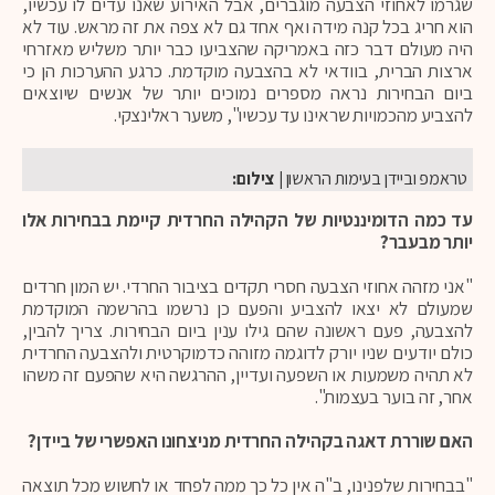
שגרמו לאחוזי הצבעה מוגברים, אבל האירוע שאנו עדים לו עכשיו,
הוא חריג בכל קנה מידה ואף אחד גם לא צפה את זה מראש. עוד לא
היה מעולם דבר כזה באמריקה שהצביעו כבר יותר משליש מאזרחי
ארצות הברית, בוודאי לא בהצבעה מוקדמת. כרגע ההערכות הן כי
ביום הבחירות נראה מספרים נמוכים יותר של אנשים שיוצאים
להצביע מהכמויות שראינו עד עכשיו", משער ראלינצקי.
טראמפ וביידן בעימות הראשון
| צילום:
עד כמה הדומיננטיות של הקהילה החרדית קיימת בבחירות אלו
יותר מבעבר?
"אני מזהה אחוזי הצבעה חסרי תקדים בציבור החרדי. יש המון חרדים
שמעולם לא יצאו להצביע והפעם כן נרשמו בהרשמה המוקדמת
להצבעה, פעם ראשונה שהם גילו ענין ביום הבחירות. צריך להבין,
כולם יודעים שניו יורק לדוגמה מזוהה כדמוקרטית ולהצבעה החרדית
לא תהיה משמעות או השפעה ועדיין, ההרגשה היא שהפעם זה משהו
אחר, זה בוער בעצמות".
האם שוררת דאגה בקהילה החרדית מניצחונו האפשרי של ביידן?
"בבחירות שלפנינו, ב"ה אין כל כך ממה לפחד או לחשוש מכל תוצאה