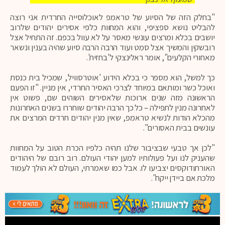
"בחלק הזה של הסיוע של טראמפ לאוכלוסייה החרדית אני רוצה
להבליט נושא ספציפי, והוא המחוות כלפי אסירים יהודים שלרוב
יושבים בכלא ומרצים עונשי מאסר על לא עוול בכפם. זה התחיל אצל
רובשקין והמשיך אצל סמט ועוד הרבה הרבה סיוע שהיה בענין ונשאר
מאחורי הקלעים", אומר ראלינצקי ל'בחזית'.
כך למשל, הוא מספר כי בכלא הידוע 'אוטרסוויל', שמכיל בית כנסת
ואוכל כשר ומותאם במיוחד לצרכי האסיר החרדי, אין מניין. "זו הפעם
הראשונה מזה שנים ארוכות שלאסירים השוהים שם, פשוט אין
לאחרונה מנין לתפילה – כל כך הרבה יהודים שוחררו בשנים האחרונות
מהכלא הודות לנשיא טראמפ, שאין מנין יהודים חרדים המרצים את
עונשים בבית האסורים".
"לכן אך טבעי שבציבור שלנו תהיה כלפיו הכרת הטוב על המחוות
שהעניק לנו ועל פעולותיו למען יהודי העולם. רוב רובם של היהודים
האורתודוקסים יצביעו לו. אבל כמו שאמרתי, העולם לא הולך לעמוד
מלכת אם ביידן ייקח".