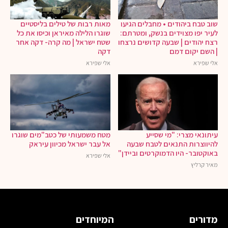
שוב טבח ביהודים • מחבלים הגיעו
מאות רבות של טילים בליסטיים
לעיר יפו מצוידים בנשק, ומטרתם:
שוגרו הלילה מאיראן וכיסו את כל
רצח יהודים | שבעה קדושים נרצחו
שטח ישראל | מה קרה- דקה אחר
| השם יקום דמם
דקה
אלי שפירא
אלי שפירא
עיתונאי מצרי: "מי שסייע
מטח משמעותי של כטב"מים שוגרו
להיווצרות התנאים לטבח שבעה
אל עבר ישראל מכיוון עיראק
באוקטובר- היו הדמוקרטים וביידן"
אלי שפירא
מאיר קרליץ
מדורים
המיוחדים