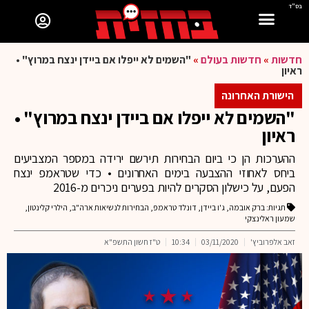
בס"ד
חדשות
»
חדשות בעולם
»
"השמים לא ייפלו אם ביידן ינצח במרוץ" •
ראיון
הישורת האחרונה
"השמים לא ייפלו אם ביידן ינצח במרוץ" •
ראיון
ההערכות הן כי ביום הבחירות תירשם ירידה במספר המצביעים
ביחס לאחוזי ההצבעה בימים האחרונים • כדי שטראמפ ינצח
הפעם, על כישלון הסקרים להיות בפערים ניכרים מ-2016
תגיות:
ברק אובמה
,
ג'ו ביידן
,
דונלד טראמפ
,
הבחירות לנשיאות ארה"ב
,
הילרי קלינטון
,
שמעון ראלינצקי
זאב אלפרוביץ'
03/11/2020
10:34
ט"ז חשון התשפ"א