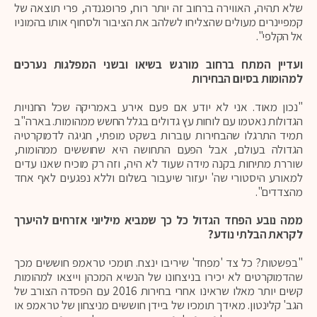
שלא תהיה, האווירה ברחוב זה יותר רוח, פרופגנדה, פרי תוצאה של
קמפיינרים מעולים שהצליחו לשלהב את הציבור ולסחוף אותו בהמוניו
אל הקלפי".
ועדיין המתח ברחוב מורגש בשיאו ובשני המפלגות נערכים
למהומות בסיום הבחירות
"נכון מאוד. אני לא יודע אם פעם אירע באמריקה שכל החנויות
הגדולות נאטמו עם לוחות עץ גדולים בגלל החשש ממהומות. בארה"ב
תמיד התרגלו שהבחירות עוברות בשקט מופתי, חגיגה לדמוקרטיה
הגדולה בעולם, אבל הפעם התחושה היא שחוששים ממהומות,
שוררת מתיחות בקנה מידה שעוד לא היה, וזה רק מוכיח שאנו עדים
למאורע היסטורי שה' יעזור שיעבור בשלום וללא נפגעים לאף אחד
מהצדדים".
ממה נובע הפחד הגדול כל כך שמביא מיליוני אזרחים להיערך
לקראת הבלתי נודע?
"בפשטות? כל צד 'מפחד' שיריבו ינצח. תומכי טראמפ חוששים מכך
שהדמוקרטים לא יכירו בניצחונו של הנשיא המכהן וייצאו למהומות
קשים יותר מאלו שראינו אחרי בחירות 2016 עם הפסדה הצורב של
הגב' קלינטון. מאידך תומכיו של ביידן חוששים מניצחון של טראמפ או