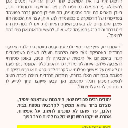
הדמוקרטית בין אלו המושכים יותר לכיוון הרדיקלי ומנסים אכן
להשתלט על המפלגה מבפנים לבין אלו הוותיקים והמתונים יותר,
ביידן והאריס הם יותר מהמתונים, וזה שביידן המתון נבחר כמועמד
בפריימריז של הדמוקרטים כמועמדה לנשיאות, עצר את המגמה הזו
שאכן היינו עדים לה בארבע השנים האחרונות. אם לדוגמה סנדרס
היה נבחר והיה כרגע המועמד לנשיאות, לחשש והדאגה אכן היה במה
להיאחז".
"האמת היא, שאף אחד מאיתנו לא יודע מה באמת טוב לנו. ההצבעה
החרדית באמריקה מאז סיום מלחמת העולם השנייה כשהיהודים
היגרו בהמוניהם אל היבשת שהסבירה לה פנים, באופן מסורתי
ההצבעה שלהם הייתה לפי מידת הכרת הטוב כלפי המועמד, אף פעם
זה לא היה על פי שיוך מפלגתי של קרבה לדמוקרטים או הרפובליקנים.
המגמה בבחירות האלו ברורה, היהדות החרדית חייבת הכרת הטוב
לנשיא המכהן דונלד טראמפ, ואך טבעי שייווצר סחף לסייע לו
בבחירות ולהביא לניצחונו".
יהודים רבים סבורים שאין היתכנות שטראמפ יפסיד,
מצדם ברור שהוא ממשיך לקדנציה נוספת בבית
הלבן, עד שהם לא מוכנים לחשוב על אפשרות
אחרת. שייקחו בחשבון שיכול גם להיות מצב הפוך
שמעון ראלינצקי