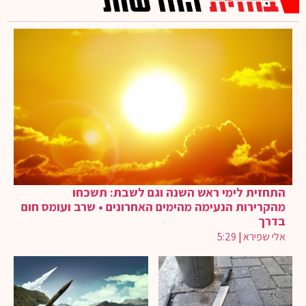
התחזית לימי ראש השנה וגם לשבת: תשכחו
מהקרירות הנעימה מהימים האחרונים • שרב ועומס חום
בדרך
אלי שפירא
|
5:29