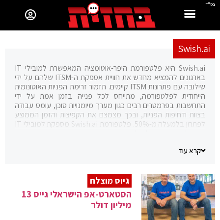
בס"ד
Swish.ai
Swish.ai היא פלטפורמת היפר-אוטומציה המאפשרת למובילי IT
בארגונים להמציא מחדש את חוויית אספקת ה-ITSM שלהם על ידי
שילובה עם פתרונות ITSM קיימים. תזמור זרימת הפניות האוטונומית
הייחודית לפלטפורמה, מתייחס לכל פנייה בזמן אמת על ידי
התחשבות בפרמטרים רבים כגון מערך מיומנויות סוכן, עומס עבודה
בצוות ודחיפות הפניות, ובכך מצמצם את הקפיצות והזמן הממוצע
לפתרון בלמעלה מ-50%. פלטפורמת Swish.ai מספקת למובילי IT
גם יכולות מפותחות לאנליזת ביצועים בזמן אמת ותובנות אסטרטגיות
כדי לזהות באופן יזום הזדמנויות אופטימיזציה ולנקוט בפעולות
קרא עוד
הנדרשות. Swish.ai נוסדה בשם DeepCoding.ai בשנת 2018
ומרכזה בישראל עם שלוחות בבריטניה ובארה"ב.
גיוס מוצלח
הסטארט-אפ הישראלי גייס 13
מיליון דולר