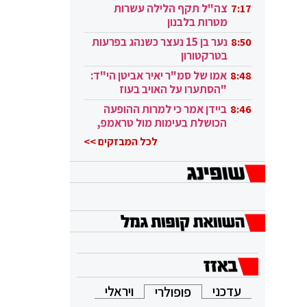
בקטאר"
צה"ל תקף הלילה עשרות
7:17
מטרות בלבנון
נער בן 15 נעצר כשנהג בפרעות
8:50
בטרקטורון
אמו של סמ"ר יאיר אביטן הי"ד:
8:48
"הסתערו על האויב בעוז
ובגבורה"
ביידן אמר כי למרות ההופעה
8:46
הכושלת בעימות מול טראמפ,
הוא ממשיך
לכל המבזקים >>
עדכני
ויראלי
פופולרי