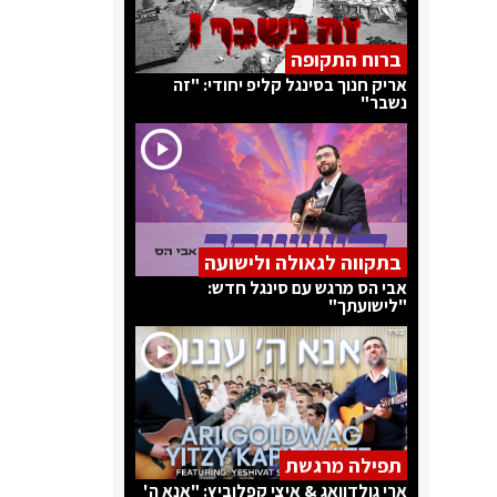
ברוח התקופה
אריק חנוך בסינגל קליפ יחודי: "זה
נשבר"
בתקווה לגאולה ולישועה
אבי הס מרגש עם סינגל חדש:
"לישועתך"
תפילה מרגשת
ארי גולדוואג & איצי קפלוביץ: "אנא ה'