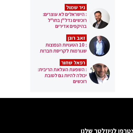
ניר שמול
: הישראלים לא עוצרים:
רוכשים נדל"ן בחו"ל
בהיקפים אדירים
זאב רונן
: 10 הטעויות הנפוצות
שגורמות לקריסת חברות
רפאל שחור
: השפעת העלאת הריבית:
יכולה להיות גם לטובת
רוכשים
טרפו לניוזלטר שלנו