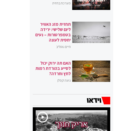
מערכת בחזית
תחזית מזג האוויר
ליום שלישי: ירידה
בטמפרטורות – נעים
יחסית לעונה
חיים גוטליב
האם תה ירוק יכול
לסייע בהורדת רמות
לחץ וחרדה?
נועה קפלן