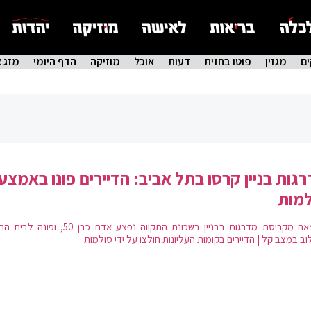
ם
מגזין
פוטו בחזית
דעות
אוכל
מוזיקה
הדף היומי
מזג א
גות בניין קרסו בתל אביב: הדיירים פונו באמצע
למות
כתוצאה מקריסת מדרגות בבניין בשכונת התקווה נפצע אדם כבן 50, ופ
וב במצב קל | הדיירים בקומות העליונות חולצו על ידי סולמות