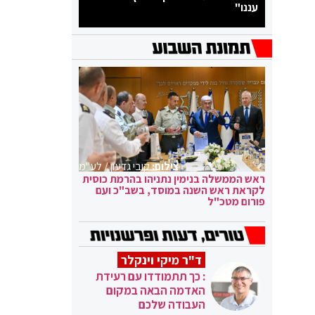
עננו"
צילום:
קובי גדעון / לע"מ
ראש הממשלה בנימין נתניהו בהרמת כוסית
לקראת ראש השנה במוסד, בשב"כ ועם
פורום מטכ"ל
ד"ר מיקי וינקלר
: כך תתמודדו עם רעידת
האדמה הבאה במקום
העבודה שלכם