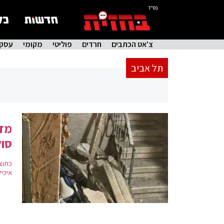
בס"ד
צ'אט הכתבים
חרדים
פוליטי
מקומי
עסקי
תל אביב
מדר
סו
איכיל