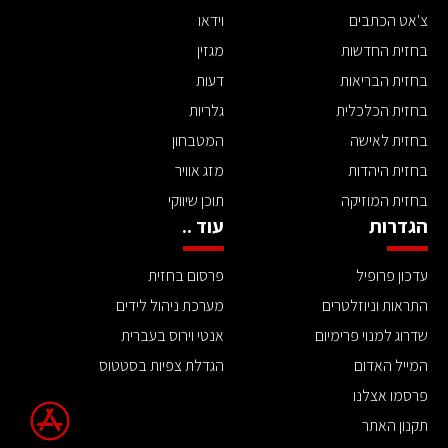
צ'אט הכתבים
וידאו
בחזית החדשות
מגזין
בחזית הבריאות
דעות
בחזית הכלכלית
גלריות
בחזית לאישה
המטבחון
בחזית היהדות
מזג אוויר
בחזית המוזיקה
תוכן שיווקי
הגדרות
עוד ..
עדכון פרופיל
פרסום בחזית
התראות וניוזלטרים
מערכת ניהול לידים
שדרוג למנוי פרימיום
אנטי וירוס בעברית
המייל האדום
הגדלת צפיות בסטטוס
פרסמו אצלנו
תקנון האתר