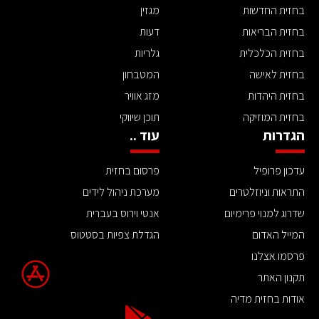
בחזית החדשות
מגזין
בחזית הבריאות
דעות
בחזית הכלכלית
גלריות
בחזית לאישה
המטבחון
בחזית היהדות
מזג אוויר
בחזית המוזיקה
תוכן שיווקי
הגדרות
עוד ..
עדכון פרופיל
פרסום בחזית
התראות וניוזלטרים
מערכת ניהול לידים
שדרוג למנוי פרימיום
אנטי וירוס בעברית
המייל האדום
הגדלת צפיות בסטטוס
פרסמו אצלנו
תקנון האתר
אודות בחזית מדיה