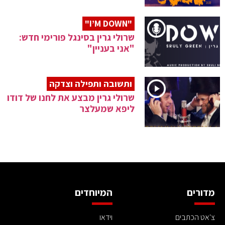
"I’M DOWN"
שרולי גרין בסינגל פורימי חדש:
"אני בעניין"
ותשובה ותפילה וצדקה
שרולי גרין מבצע את לחנו של דודו
ליפא שמעלצר
מדורים
המיוחדים
צ'אט הכתבים
וידאו