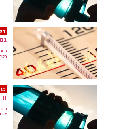
השי
גם 
השרב
הקור
מדר
זהי
החום 
את ז