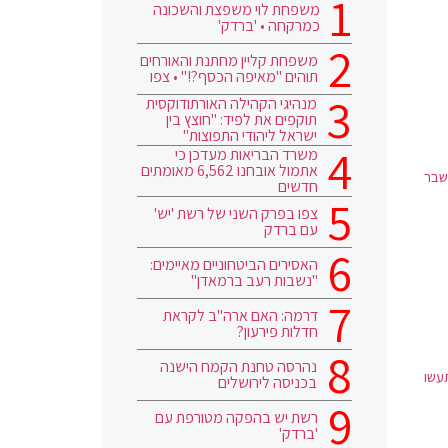
משפחת לוי משפצת והשכונה
כמרקחה • 'ברדק'
משפחת קליין מחתנת והאורחים
תוהים "מאיפה הכסף?!" • צפו
מנהיגי הקהילה האורתודוקסית
תוקפים את לפיד: "חוצץ בין
ישראל ליהודי התפוצות"
משרד הבריאות מעדכן כי
אתמול אובחנו 6,562 מאומתים
שבר
חדשים
צפו בפרק השני של רשת 'יש'
עם ברדק
האסירים הביטחוניים מאיימים:
"נשבות רעב ברמאדן"
דרמה: האם ארה"ב לקראת
חדלות פירעון?
נהרסה טחנת הקמח הישנה
תעשו
בכניסה לירושלים
רשת יש בהפקה מטורפת עם
'ברדק'