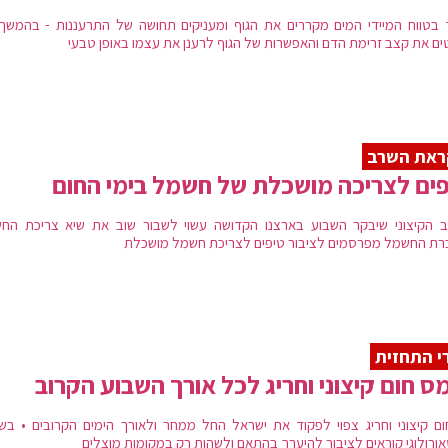
ים המלח
 בטווח המיידי המים מקררים את הגוף ומעניקים תחושה של התרעננות - בהמשך
ים את קצב זרימת הדם והאפשרות של הגוף לרענן את עצמו באופן טבעי
צפת
, וטמפ' של 45.5 בכפר בלום.
גל של שרב קיצוני פקד את ישראל ב-18 במאי 2015 בה נמדדו הטמפ' של 48 מעלות בים המלח, וטמפ' של 49 מעל
בין ה-15 ל-23 במאי 2020 פקד את ישראל גל ח
ראת השרב
ים לצריכה מושכלת של חשמל בימי החום
 הקיצוני שיבקר השבוע בארצנו הקדושה עשוי לשבור שוב את שיא צריכת הח
רת החשמל מפרסמים לציבור טיפים לצריכת חשמל מושכלת
י התחזית
ס חום קיצוני וחריג לכל אורך השבוע הקרוב
ום קיצוני וחריג צפוי לפקוד את ישראל החל ממחר ולאורך הימים הקרובים • בשי
ורולוגי קוראים לציבור להיערך בהתאם ולשהות רק במקומות מוצלים