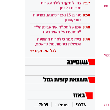
בקטאר"
צה"ל תקף הלילה עשרות
7:17
51 מעלות. באזור החוף נרשמו הטמפ' הגבוהות ביותר במאי 1916 (46.5
 הם
מטרות בלבנון
נער בן 15 נעצר כשנהג בפרעות
8:50
בטרקטורון
ות בעוטף עזה וטמפ' של
אמו של סמ"ר יאיר אביטן הי"ד:
8:48
"הסתערו על האויב בעוז
ובגבורה"
ום קיצוני, שבהם נרשמו ברוב האזורים למעלה מ-40 מעלות, בטבריה נמדדו כ-46 מעלות,
ביידן אמר כי למרות ההופעה
8:46
הכושלת בעימות מול טראמפ,
הוא ממשיך
לכל המבזקים >>
שמל
עדכני
ויראלי
פופולרי
רות