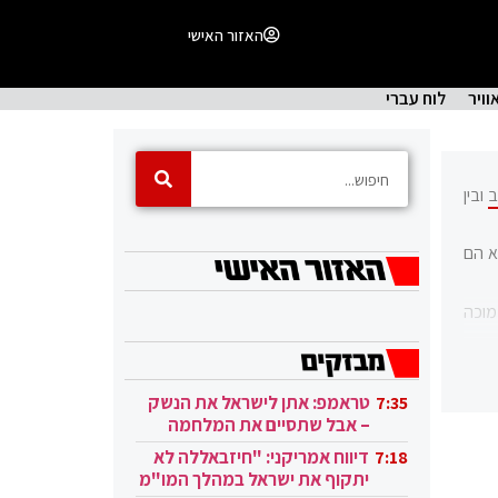
האזור האישי
וויר
לוח עברי
ב
ובין
א הם
ית בהר נמוכה
"שרב
 שקע
טראמפ: אתן לישראל את הנשק
7:35
ביל.
– אבל שתסיים את המלחמה
מי".
בעזה
דיווח אמריקני: "חיזבאללה לא
7:18
יותר
יתקוף את ישראל במהלך המו"מ
. באותו יום