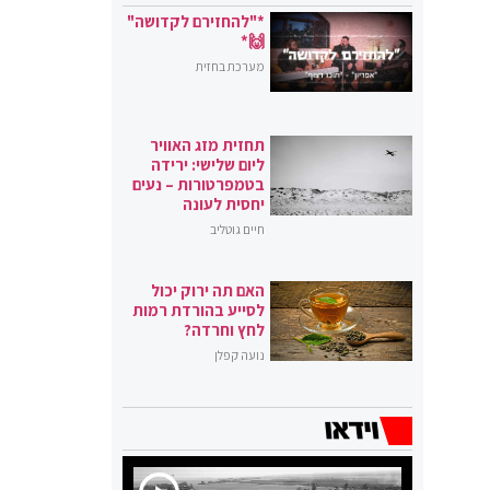
*"להחזירם לקדושה"
🙌*
מערכת בחזית
תחזית מזג האוויר
ליום שלישי: ירידה
בטמפרטורות – נעים
יחסית לעונה
חיים גוטליב
האם תה ירוק יכול
לסייע בהורדת רמות
לחץ וחרדה?
נועה קפלן