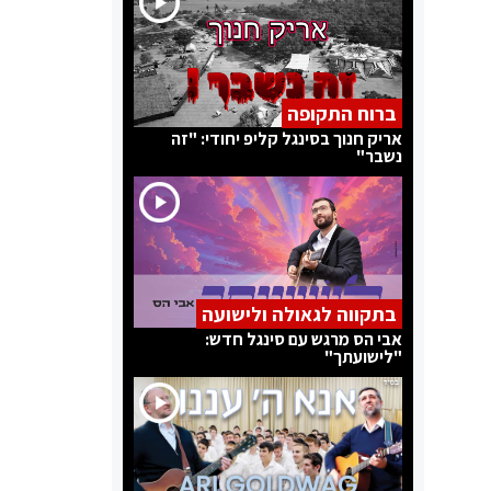
ברוח התקופה
אריק חנוך בסינגל קליפ יחודי: "זה
נשבר"
בתקווה לגאולה ולישועה
אבי הס מרגש עם סינגל חדש:
"לישועתך"