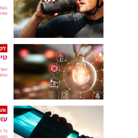
נמדדו ב
ירושלים
42 מעלות, בעמק יזרעאל 50 מעלות וב
בעוד
ב
תל אביב
), במאי 1970 (46 מעלות בפלמחים). בירושלים נמדדו 44.4 מעלות באוגוסט 1881.
מאיט
שרב קיצוני נוסף התרחש בישראל ב-20 באוגוסט 2010 בה נמדדה טמפ' של 40.6 מעלות בהר כנען שליד
51 בבקעת הירדן, בנוסף מספר שריפות פרצו באזורים בארץ ישראל.
לק
בתל אביב נמדדו כ-42-43 מעלות ב-19 במאי שזה היה שיאו של השרב, במהלך השרב פרצו מספר שריפות באזור השומרון ובאריאל.
טיפ
מקור:
ויקיפדיה
השרב
ובחב
והר
עומ
גל ח
המטא