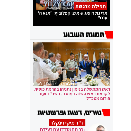
תפילה מרגשת
ארי גולדוואג & איצי קפלוביץ: "אנא ה'
עננו"
צילום:
קובי גדעון / לע"מ
ראש הממשלה בנימין נתניהו בהרמת כוסית
לקראת ראש השנה במוסד, בשב"כ ועם
פורום מטכ"ל
ד"ר מיקי וינקלר
: כך תתמודדו עם רעידת