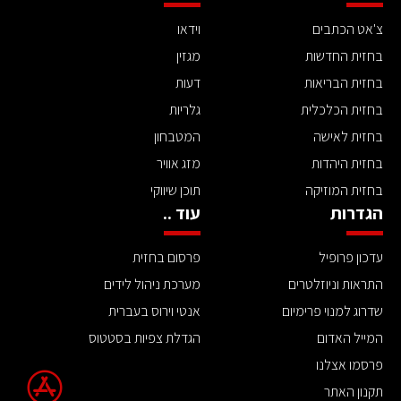
צ'אט הכתבים
וידאו
בחזית החדשות
מגזין
בחזית הבריאות
דעות
בחזית הכלכלית
גלריות
בחזית לאישה
המטבחון
בחזית היהדות
מזג אוויר
בחזית המוזיקה
תוכן שיווקי
הגדרות
עוד ..
עדכון פרופיל
פרסום בחזית
התראות וניוזלטרים
מערכת ניהול לידים
שדרוג למנוי פרימיום
אנטי וירוס בעברית
המייל האדום
הגדלת צפיות בסטטוס
פרסמו אצלנו
תקנון האתר