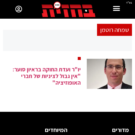
בס"ד
שמחה רוטמן
יו"ר ועדת החוקה בראיון סוער:
"אין גבול לציניות של חברי
האופוזיציה"
מדורים
המיוחדים