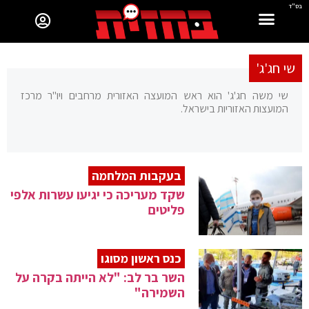
בס"ד
שי חג'ג'
שי משה חג'ג' הוא ראש המועצה האזורית מרחבים ויו"ר מרכז
המועצות האזוריות בישראל.
בעקבות המלחמה
שקד מעריכה כי יגיעו עשרות אלפי
פליטים
כנס ראשון מסוגו
השר בר לב: "לא הייתה בקרה על
השמירה"