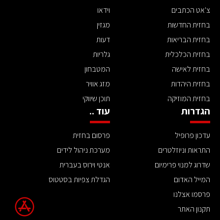
צ'אט הכתבים
וידאו
בחזית החדשות
מגזין
בחזית הבריאות
דעות
בחזית הכלכלית
גלריות
בחזית לאישה
המטבחון
בחזית היהדות
מזג אוויר
בחזית המוזיקה
תוכן שיווקי
הגדרות
עוד ..
עדכון פרופיל
פרסום בחזית
התראות וניוזלטרים
מערכת ניהול לידים
שדרוג למנוי פרימיום
אנטי וירוס בעברית
המייל האדום
הגדלת צפיות בסטטוס
פרסמו אצלנו
תקנון האתר