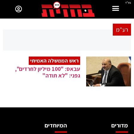
בס"ד
רע"מ
ראש הממשלה האמיתי
עבאס: "100 מיליון לחרדים",
גפני: "לא תודה"
מדורים
המיוחדים