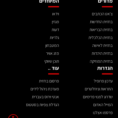
מדורים
המיוחדים
צ'אט הכתבים
וידאו
בחזית החדשות
מגזין
בחזית הבריאות
דעות
בחזית הכלכלית
גלריות
בחזית לאישה
המטבחון
בחזית היהדות
מזג אוויר
בחזית המוזיקה
תוכן שיווקי
הגדרות
עוד ..
עדכון פרופיל
פרסום בחזית
התראות וניוזלטרים
מערכת ניהול לידים
שדרוג למנוי פרימיום
אנטי וירוס בעברית
המייל האדום
הגדלת צפיות בסטטוס
פרסמו אצלנו