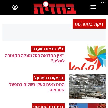
בס"ד
ריקול בשטראוס
ד"ר פרייס בוועדה
"אין תחלואה בסלמונלה הקשורה
לעלית"
בביקורת במפעל
הממצאים העלו כשלים במפעל
שטראוס
בעקבות שטראוס