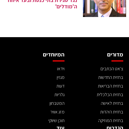
נגד סגירת בתי כנסת ובעד איחוד
ה'מודלים'
מדורים
המיוחדים
צ'אט הכתבים
וידאו
בחזית החדשות
מגזין
בחזית הבריאות
דעות
בחזית הכלכלית
גלריות
בחזית לאישה
המטבחון
בחזית היהדות
מזג אוויר
בחזית המוזיקה
תוכן שיווקי
הגדרות
עוד ..