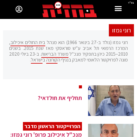
בס"ד
רוני גמזו
רוני גמזו (נולד ב-27 בינואר 1966) הוא מנהל
בית החולים איכילוב
,
המרכז הרפואי תל אביב ע"ש סוראסקי מאז שנת 2015. בשנים
2010–2015 כיהן בתפקיד מנכ"ל
משרד הבריאות
. ב-23 ביולי 2020
מונה לפרויקטור הלאומי למאבק בנגיף ה
קורונה
ב
ישראל
.
תחליף את חולדאי?
הפרוייקטור הראשון מדבר
מנכ"ל איכילוב פרופ' רוני גמזו: