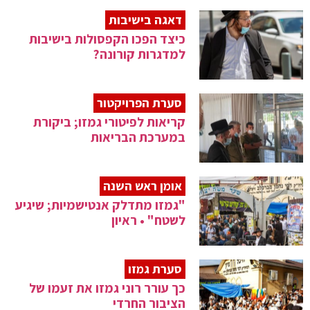
דאגה בישיבות
כיצד הפכו הקפסולות בישיבות
למדגרות קורונה?
סערת הפרויקטור
קריאות לפיטורי גמזו; ביקורת
במערכת הבריאות
אומן ראש השנה
"גמזו מתדלק אנטישמיות; שיגיע
לשטח" • ראיון
סערת גמזו
כך עורר רוני גמזו את זעמו של
הציבור החרדי