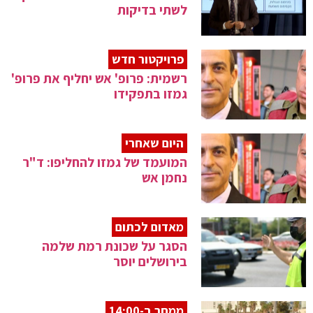
לשתי בדיקות
פרויקטור חדש
רשמית: פרופ' אש יחליף את פרופ'
גמזו בתפקידו
היום שאחרי
המועמד של גמזו להחליפו: ד"ר
נחמן אש
מאדום לכתום
הסגר על שכונת רמת שלמה
בירושלים יוסר
ממחר ב-14:00