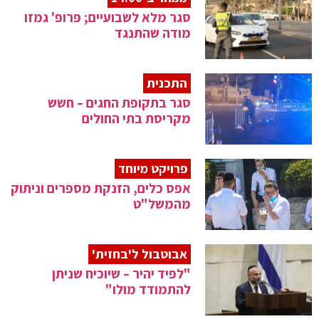
סגר מלא לשבועיים; פרופ' גמזו
מודה שהתנגד
התכנית
סגר בתקופת החגים – חשש
מקריסת בתי החולים
פרויקט מיוחד
אפס כלים, הזנקת מספרים וניתוק
מהמשל"ט
אבוטבול ל'בחזית'
"לפיד יהיר – שיוכיח שניתן
להתמודד מולו"