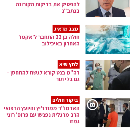
להפסיק את בדיקות הקורונה
בנתב"ג
מצב מדאיג
חולה בן 22 התחבר ל'אקמו'
האחרון באיכילוב
לחץ שיא
רה"מ בנט קורא לגשת להתחסן –
גם בלי תור
ביקור חולים
האדמו"ר ממודז'יץ והיועץ הרפואי
הרב מרגלית נפגשו עם פרופ' רוני
גמזו