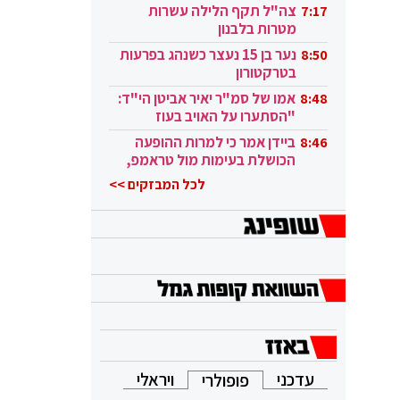
בקטאר"
צה"ל תקף הלילה עשרות
7:17
מטרות בלבנון
נער בן 15 נעצר כשנהג בפרעות
8:50
בטרקטורון
אמו של סמ"ר יאיר אביטן הי"ד:
8:48
"הסתערו על האויב בעוז
ובגבורה"
ביידן אמר כי למרות ההופעה
8:46
הכושלת בעימות מול טראמפ,
הוא ממשיך
לכל המבזקים >>
עדכני
ויראלי
פופולרי