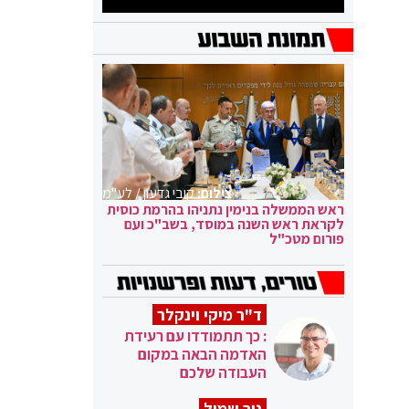
צילום:
קובי גדעון / לע"מ
ראש הממשלה בנימין נתניהו בהרמת כוסית
לקראת ראש השנה במוסד, בשב"כ ועם
פורום מטכ"ל
ד"ר מיקי וינקלר
: כך תתמודדו עם רעידת
האדמה הבאה במקום
העבודה שלכם
ניר שמול