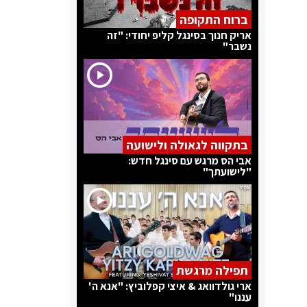
ברוח התקופה
אריק חנוך בסינגל קליפ יחודי: "זה
נשבר"
בתקווה לגאולה ולישועה
אבי הס מרגש עם סינגל חדש:
"לישועתך"
תפילה מרגשת
ארי גולדוואג & איצי קפלוביץ: "אנא ה'
עננו"