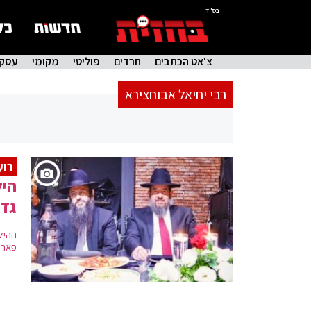
בס"ד
צ'אט הכתבים
חרדים
פוליטי
מקומי
עסקי
רבי יחיאל אבוחצירא
רוֹע
היל
גדו
ההיל
פאר ו