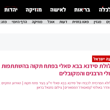
ם
מגזין
פוטו בחזית
דעות
אוכל
מוזיקה
הדף היומי
מזג א
ֵה יִשְׂרָאֵל
ולת סידנא בבא סאלי בפתח תקוה בהשתתפות
לי הרבנים והמקובלים
ולא המרכזית לכבודו של סידנא בבא סאלי זי"ע בעיר פתח תקוה | האירוע התקיים ב
הדר באולמי 'קסאנאדו' המפוארים | צילום: נתנאל בראון