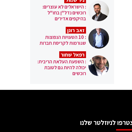
: הישראלים לא עוצרים:
רוכשים נדל"ן בחו"ל
בהיקפים אדירים
זאב רונן
: 10 הטעויות הנפוצות
שגורמות לקריסת חברות
רפאל שחור
: השפעת העלאת הריבית:
יכולה להיות גם לטובת
רוכשים
טרפו לניוזלטר שלנו