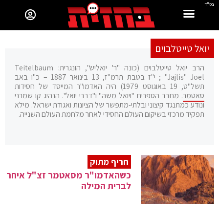
בס"ד
יואל טייטלבוים
הרב יואל טייטלבוים (כונה "ר' יואליש", הונגרית: Teitelbaum
"Jajlis" Joel ; י"ז בטבת תרמ"ז, 13 בינואר 1887 – כ"ו באב
תשל"ט, 19 באוגוסט 1979) היה האדמו"ר המייסד של חסידות
סאטמר
. מחבר הספרים "ויואל משה" ו"דברי יואל". הנהיג קו שמרני
ונודע כמתנגד קיצוני ובלתי-מתפשר של הציונות ואגודת ישראל. מילא
תפקיד מרכזי בשיקום העולם החסידי לאחר מלחמת העולם השנייה.
חריף מתוק
כשהאדמו"ר מסאטמר זצ"ל איחר
לברית המילה