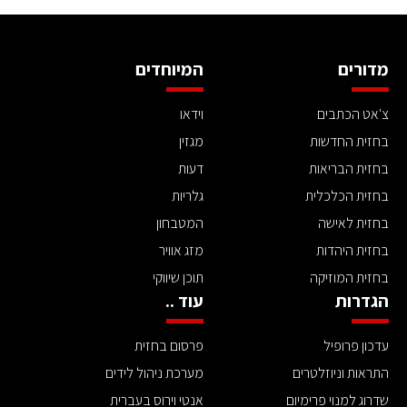
מדורים
המיוחדים
צ'אט הכתבים
וידאו
בחזית החדשות
מגזין
בחזית הבריאות
דעות
בחזית הכלכלית
גלריות
בחזית לאישה
המטבחון
בחזית היהדות
מזג אוויר
בחזית המוזיקה
תוכן שיווקי
הגדרות
עוד ..
עדכון פרופיל
פרסום בחזית
התראות וניוזלטרים
מערכת ניהול לידים
שדרוג למנוי פרימיום
אנטי וירוס בעברית