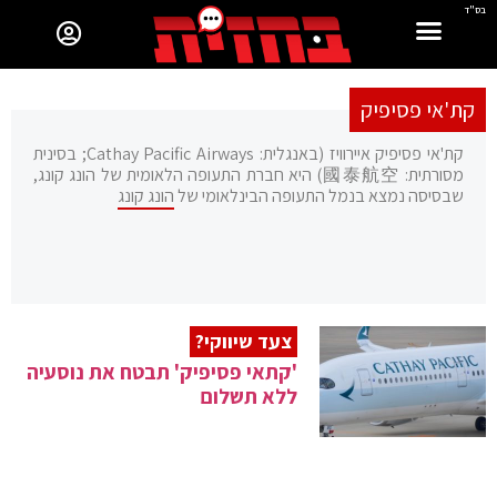
בס"ד
קת'אי פסיפיק
קת'אי פסיפיק איירוויז (באנגלית: Cathay Pacific Airways; בסינית
מסורתית: 國泰航空) היא חברת התעופה הלאומית של הונג קונג,
שבסיסה נמצא בנמל התעופה הבינלאומי של
הונג קונג
צעד שיווקי?
'קתאי פסיפיק' תבטח את נוסעיה
ללא תשלום