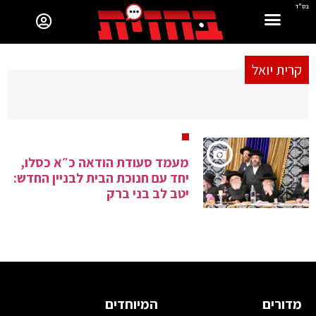
בס"ד
קרית יואל
מעמד סעודת הודאה כ״א כסלו,
יחד עם חנוכת הבית לבניין החדש:
יטב לב בני ברק
מדורים
המיוחדים