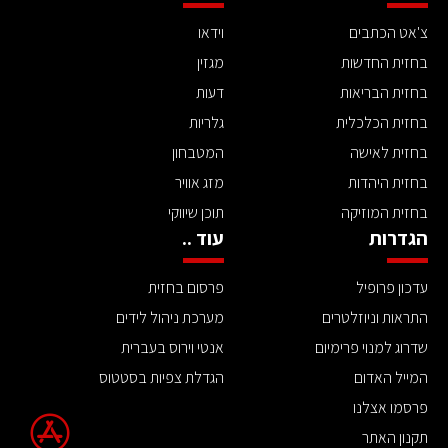
צ'אט הכתבים
וידאו
בחזית החדשות
מגזין
בחזית הבריאות
דעות
בחזית הכלכלית
גלריות
בחזית לאישה
המטבחון
בחזית היהדות
מזג אוויר
בחזית המוזיקה
תוכן שיווקי
הגדרות
עוד ..
עדכון פרופיל
פרסום בחזית
התראות וניוזלטרים
מערכת ניהול לידים
שדרוג למנוי פרימיום
אנטי וירוס בעברית
המייל האדום
הגדלת צפיות בסטטוס
פרסמו אצלנו
תקנון האתר