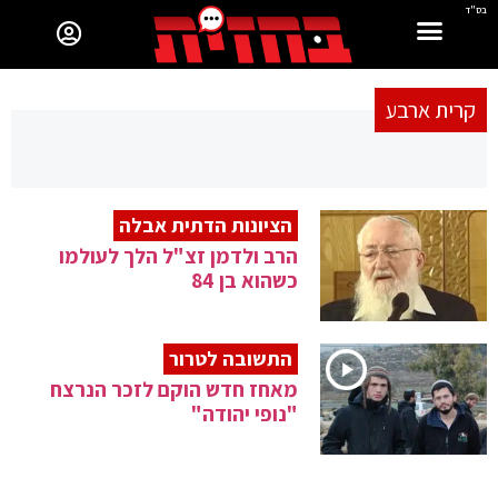
בס"ד
קרית ארבע
הציונות הדתית אבלה
הרב ולדמן זצ"ל הלך לעולמו
כשהוא בן 84
התשובה לטרור
מאחז חדש הוקם לזכר הנרצח
"נופי יהודה"