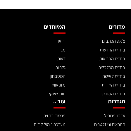
מדורים
המיוחדים
צ'אט הכתבים
וידאו
בחזית החדשות
מגזין
בחזית הבריאות
דעות
בחזית הכלכלית
גלריות
בחזית לאישה
המטבחון
בחזית היהדות
מזג אוויר
בחזית המוזיקה
תוכן שיווקי
הגדרות
עוד ..
עדכון פרופיל
פרסום בחזית
התראות וניוזלטרים
מערכת ניהול לידים