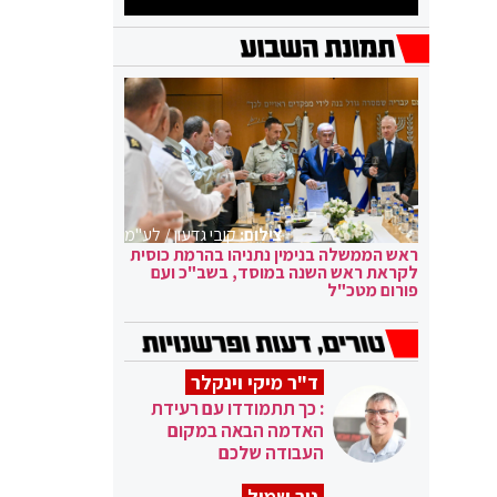
צילום:
קובי גדעון / לע"מ
ראש הממשלה בנימין נתניהו בהרמת כוסית
לקראת ראש השנה במוסד, בשב"כ ועם
פורום מטכ"ל
ד"ר מיקי וינקלר
: כך תתמודדו עם רעידת
האדמה הבאה במקום
העבודה שלכם
ניר שמול