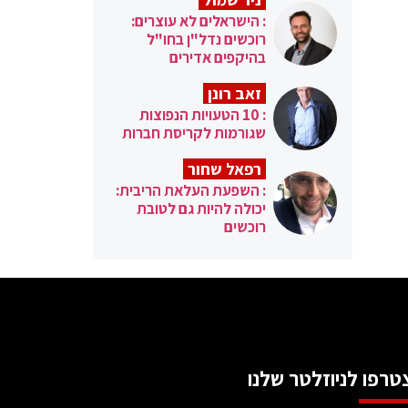
: הישראלים לא עוצרים:
רוכשים נדל"ן בחו"ל
בהיקפים אדירים
זאב רונן
: 10 הטעויות הנפוצות
שגורמות לקריסת חברות
רפאל שחור
: השפעת העלאת הריבית:
יכולה להיות גם לטובת
רוכשים
טרפו לניוזלטר שלנו