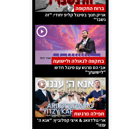
ברוח התקופה
אריק חנוך בסינגל קליפ יחודי: "זה
נשבר"
בתקווה לגאולה ולישועה
אבי הס מרגש עם סינגל חדש:
"לישועתך"
תפילה מרגשת
ארי גולדוואג & איצי קפלוביץ: "אנא ה'
עננו"