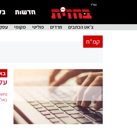
בס"ד
צ'אט הכתבים
חרדים
פוליטי
מקומי
עסקי
קמ"ח
באו
עליה של 3%
נחשפ
באו"