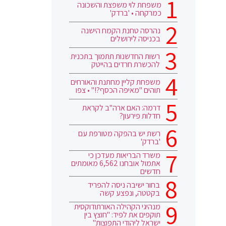
משפחת לוי משפצת והשכונה
כמרקחה • 'ברדק'
נהרסה טחנת הקמח הישנה
בכניסה לירושלים
רשות החדשנות תתמוך בתכנית
להכשרת חרדים בהייטק
משפחת קליין מחתנת והאורחים
תוהים "מאיפה הכסף?!" • צפו
דרמה: האם ארה"ב לקראת
חדלות פירעון?
רשת יש בהפקה מטורפת עם
'ברדק'
משרד הבריאות מעדכן כי
אתמול אובחנו 6,562 מאומתים
חדשים
בחור ישיבה ניסה להפריד
בקטטה, ונפצע קשה
מנהיגי הקהילה האורתודוקסית
תוקפים את לפיד: "חוצץ בין
ישראל ליהודי התפוצות"