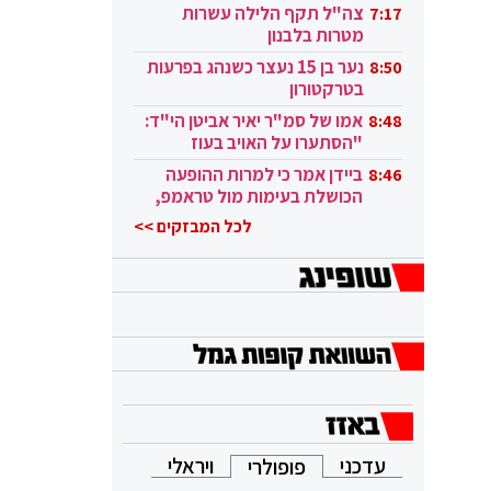
בקטאר"
צה"ל תקף הלילה עשרות
7:17
מטרות בלבנון
נער בן 15 נעצר כשנהג בפרעות
8:50
בטרקטורון
אמו של סמ"ר יאיר אביטן הי"ד:
8:48
"הסתערו על האויב בעוז
ובגבורה"
ביידן אמר כי למרות ההופעה
8:46
הכושלת בעימות מול טראמפ,
הוא ממשיך
לכל המבזקים >>
עדכני
ויראלי
פופולרי