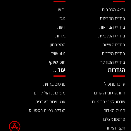
צ'אט הכתבים
וידאו
בחזית החדשות
מגזין
בחזית הבריאות
דעות
בחזית הכלכלית
גלריות
בחזית לאישה
המטבחון
בחזית היהדות
מזג אוויר
בחזית המוזיקה
תוכן שיווקי
הגדרות
עוד ..
עדכון פרופיל
פרסום בחזית
התראות וניוזלטרים
מערכת ניהול לידים
שדרוג למנוי פרימיום
אנטי וירוס בעברית
המייל האדום
הגדלת צפיות בסטטוס
פרסמו אצלנו
תקנון האתר