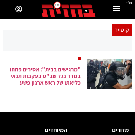
בס"ד
קוטייר
"מרגישים בבית": אסירים פתחו
במרד נגד שב"ס בעקבות תנאי
כליאתו של ראש ארגון פשע
מדורים
המיוחדים