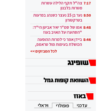
בקטאר"
צה"ל תקף הלילה עשרות
7:17
מטרות בלבנון
נער בן 15 נעצר כשנהג בפרעות
8:50
בטרקטורון
אמו של סמ"ר יאיר אביטן הי"ד:
8:48
"הסתערו על האויב בעוז
ובגבורה"
ביידן אמר כי למרות ההופעה
8:46
הכושלת בעימות מול טראמפ,
הוא ממשיך
לכל המבזקים >>
עדכני
ויראלי
פופולרי