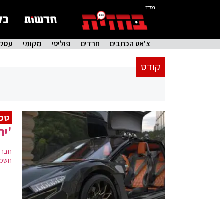
בס"ד
צ'אט הכתבים
חרדים
פוליטי
מקומי
עסקי
קודס
טכנ
'יר
חברת
חשמלי עם טוו