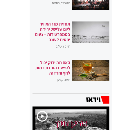
מערכת בחזית
תחזית מזג האוויר
ליום שלישי: ירידה
בטמפרטורות – נעים
יחסית לעונה
חיים גוטליב
האם תה ירוק יכול
לסייע בהורדת רמות
לחץ וחרדה?
נועה קפלן