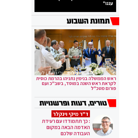
עננו"
צילום:
קובי גדעון / לע"מ
ראש הממשלה בנימין נתניהו בהרמת כוסית
לקראת ראש השנה במוסד, בשב"כ ועם
פורום מטכ"ל
ד"ר מיקי וינקלר
: כך תתמודדו עם רעידת
האדמה הבאה במקום
העבודה שלכם