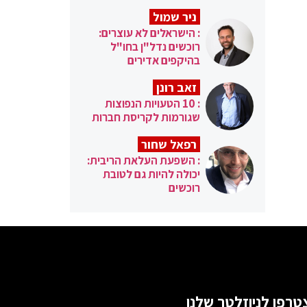
ניר שמול
: הישראלים לא עוצרים:
רוכשים נדל"ן בחו"ל
בהיקפים אדירים
זאב רונן
: 10 הטעויות הנפוצות
שגורמות לקריסת חברות
רפאל שחור
: השפעת העלאת הריבית:
יכולה להיות גם לטובת
רוכשים
טרפו לניוזלטר שלנו