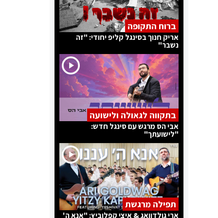
ברוח התקופה
אריק חנוך בסינגל קליפ יחודי: "זה
נשבר"
בתקווה לגאולה ולישועה
אבי הס מרגש עם סינגל חדש:
"לישועתך"
תפילה מרגשת
ארי גולדוואג & איצי קפלוביץ: "אנא ה'