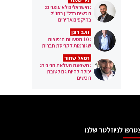
: הישראלים לא עוצרים:
רוכשים נדל"ן בחו"ל
בהיקפים אדירים
זאב רונן
: 10 הטעויות הנפוצות
שגורמות לקריסת חברות
רפאל שחור
: השפעת העלאת הריבית:
יכולה להיות גם לטובת
רוכשים
טרפו לניוזלטר שלנו