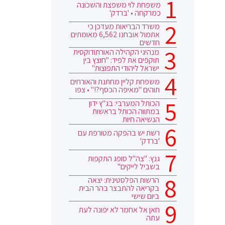
משפחת לוי משפצת והשכונה
כמרקחה • 'ברדק'
משרד הבריאות מעדכן כי
אתמול אובחנו 6,562 מאומתים
חדשים
מנהיגי הקהילה האורתודוקסית
תוקפים את לפיד: "חוצץ בין
ישראל ליהודי התפוצות"
משפחת קליין מחתנת והאורחים
תוהים "מאיפה הכסף?!" • צפו
הכותל המערבי: בג"ץ ידון
במתווה הכותל בראשות
הנשיאה חיות
רשת יש בהפקה מטורפת עם
'ברדק'
גנץ: "צה"ל סופג התקפות
בשביל לייקים"
הרשות הפלסטינית: יצאה
בקריאה להתבצר בהר הבית
ביום שישי
חאן אל אחמר לא יפונה לעת
עתה