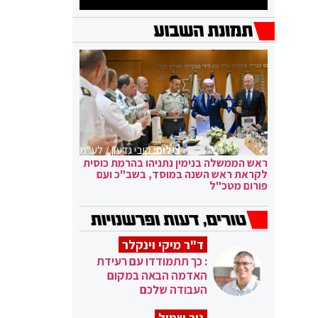
צילום:
קובי גדעון / לע"מ
ראש הממשלה בנימין נתניהו בהרמת כוסית
לקראת ראש השנה במוסד, בשב"כ ועם
פורום מטכ"ל
ד"ר מיקי וינקלר
: כך תתמודדו עם רעידת
האדמה הבאה במקום
העבודה שלכם
ניר שמול