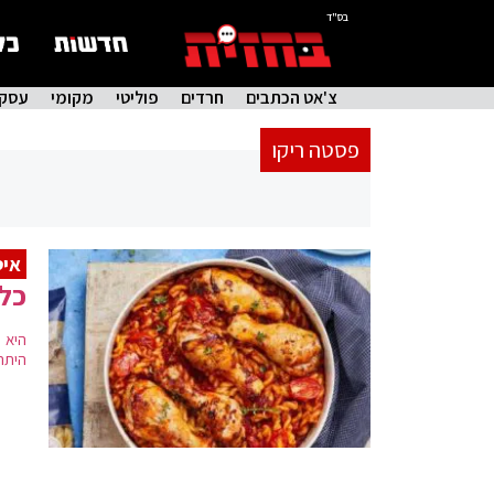
בס"ד
צ'אט הכתבים
חרדים
פוליטי
מקומי
עסקי
פסטה ריקו
איט
כל 
היא 
היתר