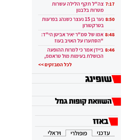
בקטאר"
צה"ל תקף הלילה עשרות
7:17
מטרות בלבנון
נער בן 15 נעצר כשנהג בפרעות
8:50
בטרקטורון
אמו של סמ"ר יאיר אביטן הי"ד:
8:48
"הסתערו על האויב בעוז
ובגבורה"
ביידן אמר כי למרות ההופעה
8:46
הכושלת בעימות מול טראמפ,
הוא ממשיך
לכל המבזקים >>
עדכני
ויראלי
פופולרי