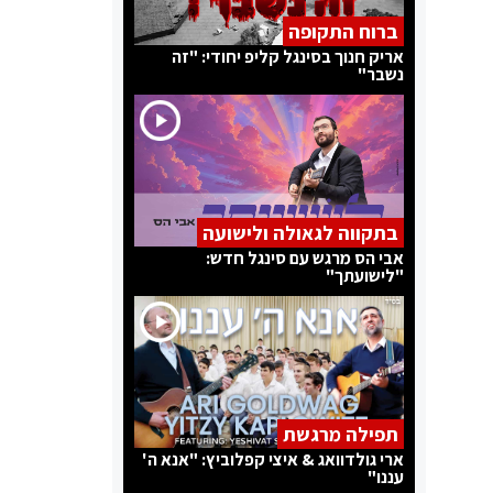
ברוח התקופה
אריק חנוך בסינגל קליפ יחודי: "זה
נשבר"
בתקווה לגאולה ולישועה
אבי הס מרגש עם סינגל חדש:
"לישועתך"
תפילה מרגשת
ארי גולדוואג & איצי קפלוביץ: "אנא ה'
עננו"