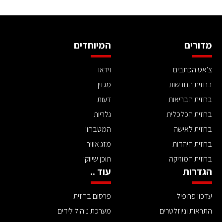
מדורים
המיוחדים
צ'אט הכתבים
וידאו
בחזית החדשות
מגזין
בחזית הבריאות
דעות
בחזית הכלכלית
גלריות
בחזית לאישה
המטבחון
בחזית היהדות
מזג אוויר
בחזית המוזיקה
תוכן שיווקי
הגדרות
עוד ..
עדכון פרופיל
פרסום בחזית
התראות וניוזלטרים
מערכת ניהול לידים