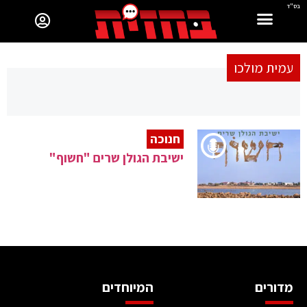
בס"ד
עמית מולכו
חנוכה
ישיבת הגולן שרים "חשוף"
מדורים
המיוחדים