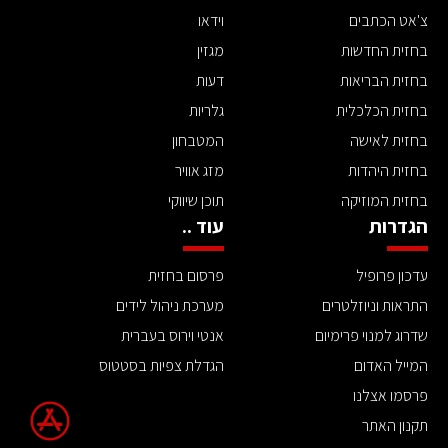
צ'אט הכתבים
וידאו
בחזית החדשות
מגזין
בחזית הבריאות
דעות
בחזית הכלכלית
גלריות
בחזית לאישה
המטבחון
בחזית היהדות
מזג אוויר
בחזית המוזיקה
תוכן שיווקי
הגדרות
עוד ..
עדכון פרופיל
פרסום בחזית
התראות וניוזלטרים
מערכת ניהול לידים
שדרוג למנוי פרימיום
אנטי וירוס בעברית
המייל האדום
הגדלת צפיות בסטטוס
פרסמו אצלנו
תקנון האתר