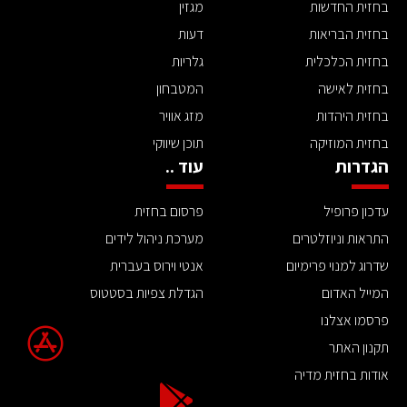
בחזית החדשות
מגזין
בחזית הבריאות
דעות
בחזית הכלכלית
גלריות
בחזית לאישה
המטבחון
בחזית היהדות
מזג אוויר
בחזית המוזיקה
תוכן שיווקי
הגדרות
עוד ..
עדכון פרופיל
פרסום בחזית
התראות וניוזלטרים
מערכת ניהול לידים
שדרוג למנוי פרימיום
אנטי וירוס בעברית
המייל האדום
הגדלת צפיות בסטטוס
פרסמו אצלנו
תקנון האתר
אודות בחזית מדיה