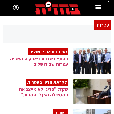
בס"ד
עטרות
מפתחים את ירושלים
הסתיים שדרוג פארק התעשייה
עטרות שבירושלים
לקראת הדיון בעטרות
שקד: "פריג' לא מייצג את
הממשלה ואין לו סמכות"
בשורה