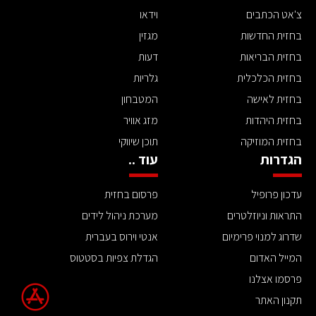
צ'אט הכתבים
וידאו
בחזית החדשות
מגזין
בחזית הבריאות
דעות
בחזית הכלכלית
גלריות
בחזית לאישה
המטבחון
בחזית היהדות
מזג אוויר
בחזית המוזיקה
תוכן שיווקי
הגדרות
עוד ..
עדכון פרופיל
פרסום בחזית
התראות וניוזלטרים
מערכת ניהול לידים
שדרוג למנוי פרימיום
אנטי וירוס בעברית
המייל האדום
הגדלת צפיות בסטטוס
פרסמו אצלנו
תקנון האתר