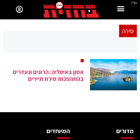
בס"ד
סירה
אסון באיטליה: הרוגים ונעדרים
בהתהפכות סירת תיירים
מדורים
המיוחדים