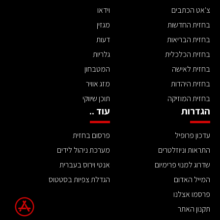
צ'אט הכתבים
וידאו
בחזית החדשות
מגזין
בחזית הבריאות
דעות
בחזית הכלכלית
גלריות
בחזית לאישה
המטבחון
בחזית היהדות
מזג אוויר
בחזית המוזיקה
תוכן שיווקי
הגדרות
עוד ..
עדכון פרופיל
פרסום בחזית
התראות וניוזלטרים
מערכת ניהול לידים
שדרוג למנוי פרימיום
אנטי וירוס בעברית
המייל האדום
הגדלת צפיות בסטטוס
פרסמו אצלנו
תקנון האתר