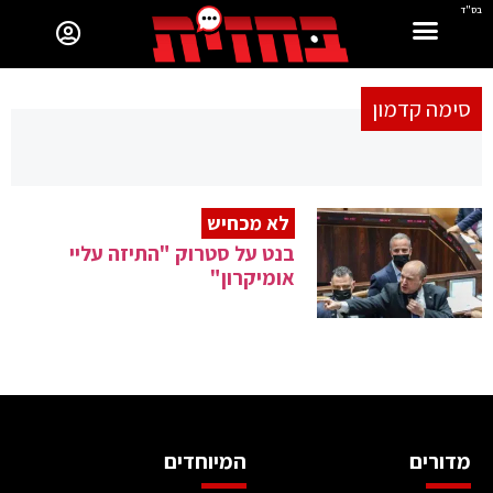
בס"ד
סימה קדמון
לא מכחיש
בנט על סטרוק "התיזה עליי
אומיקרון"
מדורים
המיוחדים