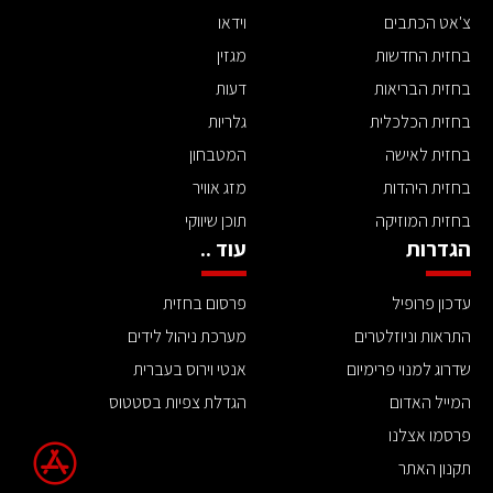
צ'אט הכתבים
וידאו
בחזית החדשות
מגזין
בחזית הבריאות
דעות
בחזית הכלכלית
גלריות
בחזית לאישה
המטבחון
בחזית היהדות
מזג אוויר
בחזית המוזיקה
תוכן שיווקי
הגדרות
עוד ..
עדכון פרופיל
פרסום בחזית
התראות וניוזלטרים
מערכת ניהול לידים
שדרוג למנוי פרימיום
אנטי וירוס בעברית
המייל האדום
הגדלת צפיות בסטטוס
פרסמו אצלנו
תקנון האתר