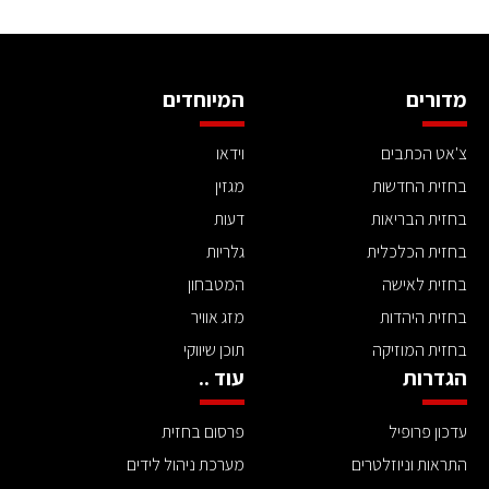
מדורים
המיוחדים
צ'אט הכתבים
וידאו
בחזית החדשות
מגזין
בחזית הבריאות
דעות
בחזית הכלכלית
גלריות
בחזית לאישה
המטבחון
בחזית היהדות
מזג אוויר
בחזית המוזיקה
תוכן שיווקי
הגדרות
עוד ..
עדכון פרופיל
פרסום בחזית
התראות וניוזלטרים
מערכת ניהול לידים