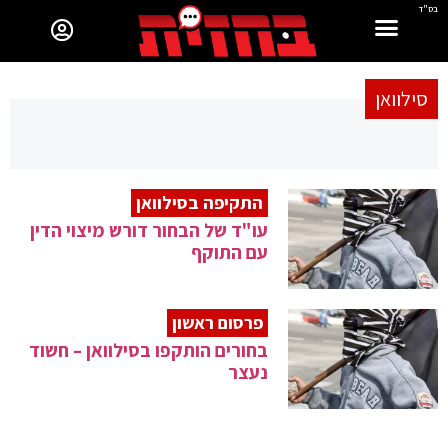
בס"ד
סילוואן
התקיפה בסילוואן
עו"ד של הבחור דורש מיצוי הדין
עם התוקף
פרסום ראשון
בחורים הותקפו בסילוואן – חשוד
נעצר