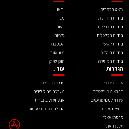
צ'אט הכתבים
וידאו
בחזית החדשות
מגזין
בחזית הבריאות
דעות
בחזית הכלכלית
גלריות
בחזית לאישה
המטבחון
בחזית היהדות
מזג אוויר
בחזית המוזיקה
תוכן שיווקי
הגדרות
עוד ..
עדכון פרופיל
פרסום בחזית
התראות וניוזלטרים
מערכת ניהול לידים
שדרוג למנוי פרימיום
אנטי וירוס בעברית
המייל האדום
הגדלת צפיות בסטטוס
פרסמו אצלנו
תקנון האתר