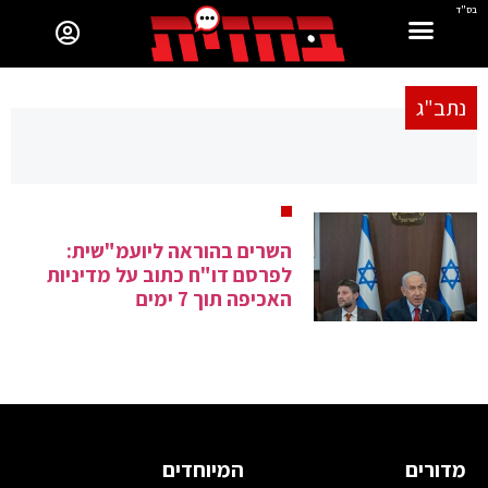
בס"ד
נתב"ג
השרים בהוראה ליועמ"שית:
לפרסם דו"ח כתוב על מדיניות
האכיפה תוך 7 ימים
מדורים
המיוחדים