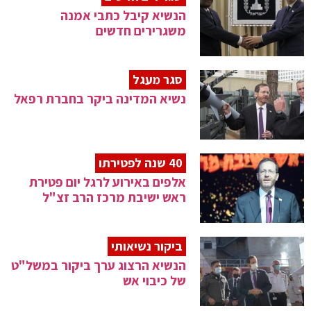
הנשיא קיבל כתבי אמנה
משגרירים חדשים
סגר מעגל
נשיא המדינה ביקר בחברת רפאל
40 שנה לפטירתו
אלפים באירוע לרגל יום פטירת
ראש ישיבת מרכז הרב זצ"ל
ביקור נשיאותי
הנשיא הרצוג ערך ביקור במשל"ט
של כיבוי אש