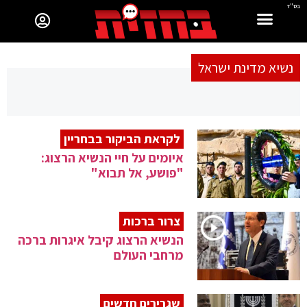
בס"ד
נשיא מדינת ישראל
לקראת הביקור בבחריין
איומים על חיי הנשיא הרצוג:
"פושע, אל תבוא"
צרור ברכות
הנשיא הרצוג קיבל איגרות ברכה
מרחבי העולם
שגרירים חדשים