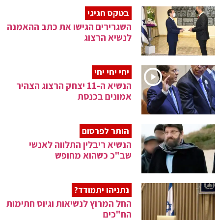
בטקס חגיגי
השגרירים הגישו את כתב ההאמנה
לנשיא הרצוג
יחי יחי יחי
הנשיא ה-11 יצחק הרצוג הצהיר
אמונים בכנסת
הותר לפרסום
הנשיא ריבלין התלווה לאנשי
שב"כ כשהוא מחופש
נתניהו יתמודד?
החל המרוץ לנשיאות וגיוס חתימות
הח"כים