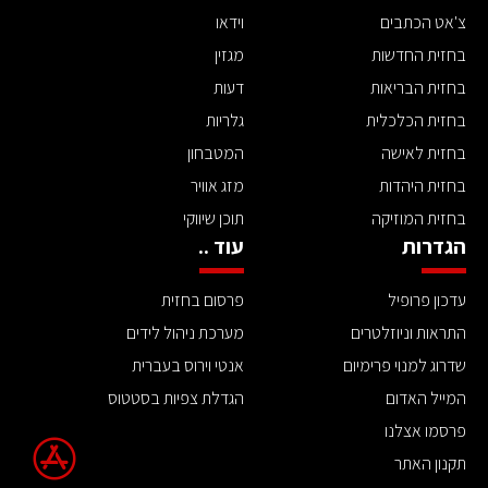
צ'אט הכתבים
וידאו
בחזית החדשות
מגזין
בחזית הבריאות
דעות
בחזית הכלכלית
גלריות
בחזית לאישה
המטבחון
בחזית היהדות
מזג אוויר
בחזית המוזיקה
תוכן שיווקי
הגדרות
עוד ..
עדכון פרופיל
פרסום בחזית
התראות וניוזלטרים
מערכת ניהול לידים
שדרוג למנוי פרימיום
אנטי וירוס בעברית
המייל האדום
הגדלת צפיות בסטטוס
פרסמו אצלנו
תקנון האתר