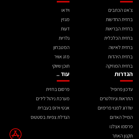
צ'אט הכתבים
וידאו
בחזית החדשות
מגזין
בחזית הבריאות
דעות
בחזית הכלכלית
גלריות
בחזית לאישה
המטבחון
בחזית היהדות
מזג אוויר
בחזית המוזיקה
תוכן שיווקי
הגדרות
עוד ..
עדכון פרופיל
פרסום בחזית
התראות וניוזלטרים
מערכת ניהול לידים
שדרוג למנוי פרימיום
אנטי וירוס בעברית
המייל האדום
הגדלת צפיות בסטטוס
פרסמו אצלנו
תקנון האתר