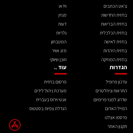
צ'אט הכתבים
וידאו
בחזית החדשות
מגזין
בחזית הבריאות
דעות
בחזית הכלכלית
גלריות
בחזית לאישה
המטבחון
בחזית היהדות
מזג אוויר
בחזית המוזיקה
תוכן שיווקי
הגדרות
עוד ..
עדכון פרופיל
פרסום בחזית
התראות וניוזלטרים
מערכת ניהול לידים
שדרוג למנוי פרימיום
אנטי וירוס בעברית
המייל האדום
הגדלת צפיות בסטטוס
פרסמו אצלנו
תקנון האתר